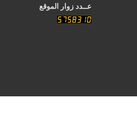
عــدد زوار الموقع
جامعة الجزائر 3 - جميع الحقوق محفوظة-2026©