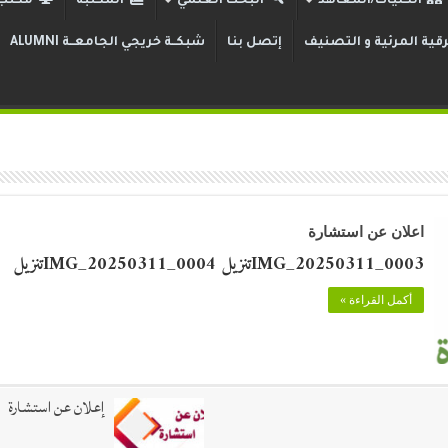
الكليات/المعاهد
البحث العلمي
المكتبة
مكتب 
قية المرئية و التصنيف
إتصل بنا
شبكــة خريجي الجامعــة ALUMNI
اعلان عن استشارة
IMG_20250311_0003تنزيل IMG_20250311_0004تنزيل
أكمل القراءة »
إعلان عن استشارة