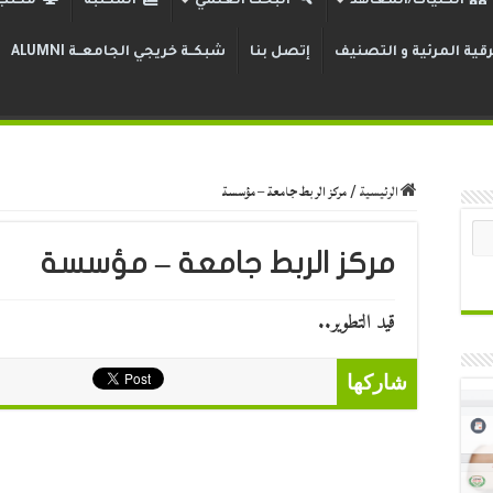
الكليات/المعاهد
البحث العلمي
المكتبة
مكتب 
قية المرئية و التصنيف
إتصل بنا
شبكــة خريجي الجامعــة ALUMNI
الرئيسية
/
مركز الربط جامعة – مؤسسة
مركز الربط جامعة – مؤسسة
قيد التطوير..
شاركها