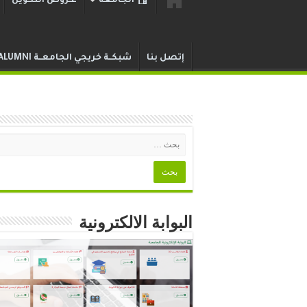
الجامعة
عـروض التكوين
إتصل بنا
شبكــة خريجي الجامعــة ALUMNI
البوابة الالكترونية