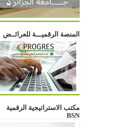
المنصة الرقميـــة للعرائــض
مكتب الاستراتيجية الرقمية
BSN