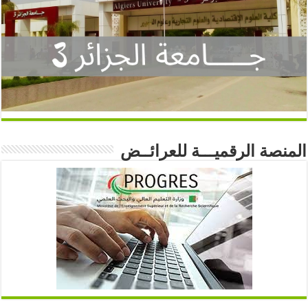
المنصة الرقميـــة للعرائــض