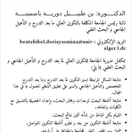
الدكتــــورة: بن طبيــــبل دوريـــة ياسمينــــة
نائبة رئيس الجامعة المكلفة بالتكوين العالي ما بعد التدرج و التأهيل
الجامعي و البحث العلمي
البريد الإلكتروني :bentebibel.doriayasmina@univ-
alger3.dz
تتكفل مديرية الجامعة للتكوين العالي لما بعد التدرج و التأهيل الجامعي و
البحث العلمي بما يلي:
متابعة المسائل المرتبطة بسير التكوين لما بعد التدرج وما بعد التدرج
المتخصص والتأهيل الجامعي والسهر على تطبيق التنظيم المعمول به في هذا
المجال.
متابعة أنشطة البحث لوحدات ومخابر البحث، وإعداد الحصيلة بالتنسيق مع
الكليات والمعاهد.
القيام بكل نشاط من شأنه تثمين نتائج البحث.
متابعة أنشطة التكوين عن بعد و تطوير أنشطة التكوين المتواصل.
ضمان سير المجلس العلمي للجامعة والحفاظ على أرشيفه.