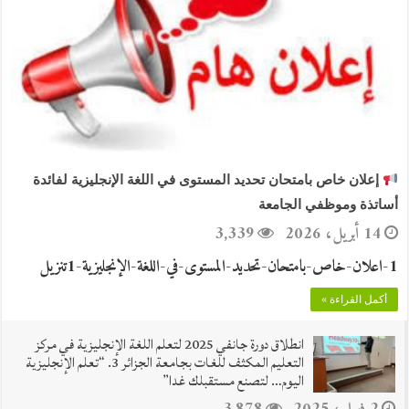
إعلان خاص بامتحان تحديد المستوى في اللغة الإنجليزية لفائدة
أساتذة وموظفي الجامعة
14 أبريل، 2026
3,339
‎⁨اعلان-خاص-بامتحان-تحديد-المستوى-في-اللغة-الإنجليزية-1⁩-1تنزيل
أكمل القراءة »
انطلاق دورة جانفي 2025 لتعلم اللغة الإنجليزية في مركز
التعليم المكثف للغات بجامعة الجزائر 3. “تعلم الإنجليزية
اليوم… لتصنع مستقبلك غدا”