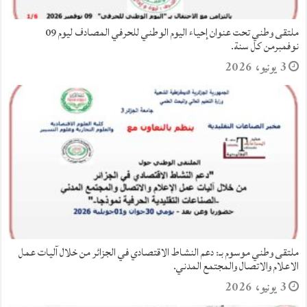
ملتقى وطني بعنوان : ريادة الأعمال في ظل التحول الرقمي الحكومي فرص
وتحديات الجزائر الجديدة.
7 أبريل، 2026
عودة بالصور إلى فعاليات الملتقى الوطني: “السكري، التغذية والأداء: نحو توازن
صحي ومستدام” بالمعهد الوطني للتربية البدنية والرياضية.
16 نوفمبر، 2025