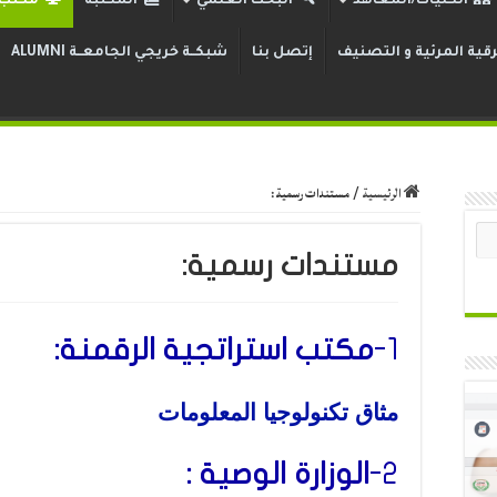
الكليات/المعاهد
البحث العلمي
المكتبة
مكتب ا
قية المرئية و التصنيف
إتصل بنا
شبكــة خريجي الجامعــة ALUMNI
الرئيسية
/
مستندات رسمية:
مستندات رسمية:
1-
مكتب استراتجية الرقمنة:
مثاق تكنولوجيا المعلومات
2-
الوزارة الوصية :