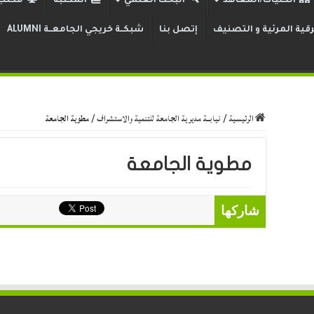
الكليات/المعاهد
البحث العلمي
المكتبة
مكتب 
قية المرئية و التصنيف
إتصل بنا
شبكــة خريجي الجامعــة ALUMNI
الرئيسية
/
نيابــة مديرية الجامعة للتنمية والاستشراف
/
مطوية الجامعة
مطوية الجامعة
شاركها