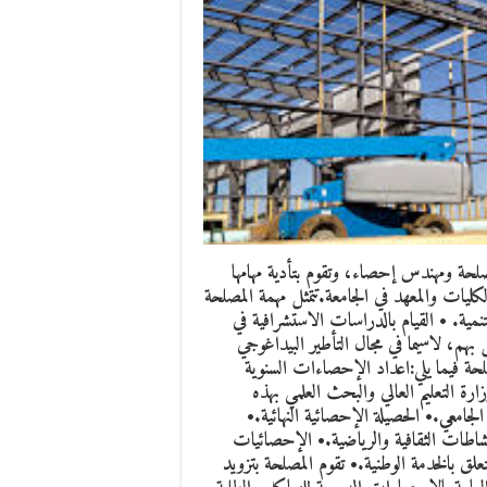
حة ومهندس إحصاء، وتقوم بتأدية مهامها
ليات والمعهد في الجامعة.تتمثل مهمة المصلحة
مية. • القيام بالدراسات الاستشرافية في
هم، لاسيما في مجال التأطير البيداغوجي
لحة فيما يلي:اعداد الإحصاءات السنوية
ارة التعليم العالي والبحث العلمي بهذه
معي.• الحصيلة الإحصائية النهائية.•
شاطات الثقافية والرياضية.• الإحصائيات
علق بالخدمة الوطنية.• تقوم المصلحة بتزويد