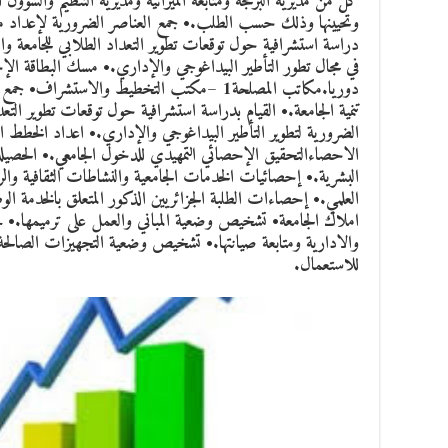
كل من مديرية البرمجة ومتابعة الميزانية ومديرية التنظيم والشؤون
وتحيينها وذلك حسب الطلب.• جمع العناصر الضرورية لإعداد مشا
دراسة استشرافية حول توقعات تطوير التعداد الطلابي للجامعة و
في مجال تطور التأطير البيداغوجي والإداري.• مسك البطاقة الإحصا
دوريا.مكاتب المصلحة1 –مكتب التخطيط والاستش
تنمية الجامعة.• القيام بدراسة استشرافية حول توقعات تطوير التع
الاحصاءالتحقيق الإحصائي التمهيدي للدخول الجامعي.• الحصيلة 
البشرية.• إحصائيات الخدمات الجامعية والنشاطات الثقافية وال
املاك الجامعة• تشخيص وضعية المباني والعمل على ترميمها.• ج
والادارية ومتابعة صيانتها.• تشخيص وضعية التجهيزات الصالحة 
للاستعمال.