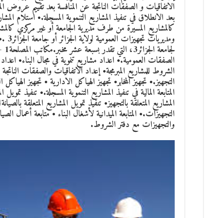
الاتفاقيات و الصفقات الناتجة عن المنافسة بعد تقييم عروض المؤسس
بعد الانطلاق في تنفيذ المشاريع التنموية المسجلة.• استلام المش
كالمشاريع المسيرة من طرف مديرية الجامعة أو غير مركزي كالم
ومديريا
لجام
الصفقات العمومية.• اعداد مشاريع تنموية في مجال البناء• اعداد م
المتابعة المالية في تنفيذ المشاريع التنموية المسجلة.• تنفيذ تمويل ا
التجهيزات.• المتابعة الميدانية لأشغال البناء • متابعة أعمال الصيا
والتجهيزات مع دفتر الشروط.