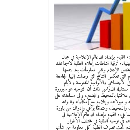
• القيام بإعداد الدعائم الإعلامية في مجال
لمهنية.• ترقية نشاطات إعلام الطلبة لاسيما تلك
يخص الإعلام ونشر المعلومات بعد جمعها
م التي تعكس النتائج التي وصلت إليها الجامعة
 الاجتماعي والأبواب المفتوحة والأيام
ستقبله الدراسي ذلك أن التوجيه هو سيرورة
علاقتها بالـمحيط والمجتمع، وإلى مساعدته على
 ميولاته، ويتلاءم مع إمكانياته وقدراته
ت والـمحيط، ومتمكنا بوعي وإدراك من بلورة
ي:• القيام بإعداد الدعائم الإعلامية في
اهم في توجيه الطلبة في مختلف الأطوار
• وضع تحت تصرف الطلبة كل معلومة من شأنها