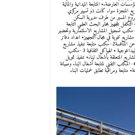
ات العارضة.• المتابعة الميدانية والمالية
اريع المنجزة سواء كانت ذو تسيير مركزي
شروع المسير من طرف مديرية السكن
ت تجهيزات العمومية لولاية الجزائر أو جامعة الجزائر3 .• التكفل بتجهيز مخابر البحث العلمي التابعة
عة الجزائر3، التي تقدر بسبعة عشر مخبر.مكاتب المصلحة1 –مكتب تسجيل المشاريع الاستثمارية وتحضير
شاريع تنموية في مجال التجهيز• اعداد دفاتر
الشروط للمشاريع المبرمجة• إعداد الاتفاقيات والصفقات الناتجة عن المنافسة2–مكتب متابعة تنفيذ مشاريع
التجهيز.• تجهيز المخابر• تجهيز الهياكل الادارية • تجهيز الهياكل البيداغوجية • الهياكل الثقافية 3–مكتب
لمشاريع المتعلقة بأشغال لبناء• تنفيذ تمويل
المشاريع المتعلقة بالتجهيز• تنفيذ تمويل المشاريع المتعلقة بالصيانة4–المكتب التقني لمتابعة أشغال البناء وصيانة
نة• متابعة ومراقبة تطابق عمليات البناء