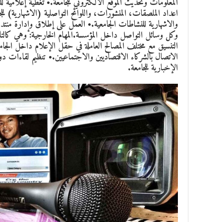
المعلومات وتحديث الموقع الالكتروني للجامعة.• تغطية إعلامية للن
اعداد الملصقات، المنشورات، واللوائح التواصلية (الاشهارية) للج
وكل وسائل التواصل داخل المؤسسة.المهام الخارجية: وهي كالتال
التنسيق مع مختلف المصالح العاملة في حقل الإعلام داخل الجا
الاتصال بالشركاء الاقتصاديين والاجتماعيين.• تنظيم لقاءات دو
الإخبارية للجامعة.