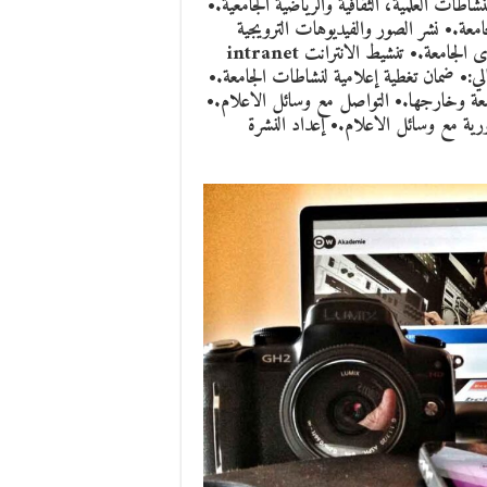
شاطات العلمية، الثقافية والرياضية الجامعية.•
امعة.• نشر الصور والفيديوهات الترويجية
والاشهارية للنشاطات الجامعية.• العمل على إطلاق وإدارة منتدى الجامعة.• تنشيط الانترانت intranet
ي:• ضمان تغطية إعلامية لنشاطات الجامعة.•
معة وخارجها.• التواصل مع وسائل الاعلام.•
رية مع وسائل الاعلام.• إعداد النشرة