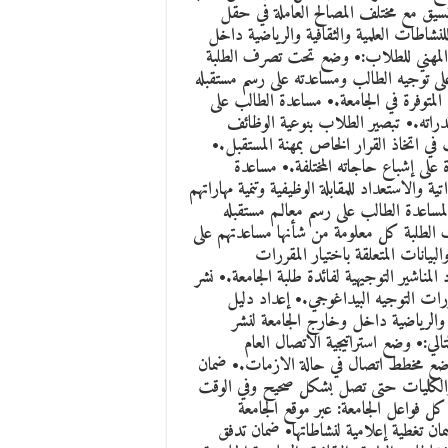
تنسيق مع مختلف المصالح العاملة في حقل
لنشاطات العلمية والثقافية والرياضية داخل
 التوجيه والإرشاد المهني للطلاب:• وضع تحت تصرف الطلبة
ى توجيه الطالب ومساعدته على رسم مستقبله
متوفرة في الجامعة.• مساعدة الطالب على
راته.• تبصير الطلاب بنوعية الوظائف
 اتخاذ القرار الخاص بمهنة المستقبل.•
 على إشباع حاجاته المختلفة.• مساعدة
ية والاستعداد للمقابلة الوظيفية وتنمية مهاراتهم
مساعدة الطالب على رسم معالـم مستقبله
حت تصرف الطلبة كل معلومة من شأنها مساعدتهم على
يانات المتعلقة باختيار المقررات
اشير التوجيهية لفائدة طلبة الجامعة.• نشر
ورات التوجيه البيداغوجي.• إعداد دليل
ية والرياضية داخل وخارج الجامعة لنشر
كالتالي:• وضع استراتيجية الاتصال العام
 وضع مخطط اتصال في حالة الازمات.• ضمان
ة والكليات حتى تصل بشكل صحيح وفي الوقت
 فواعل الجامعة: عبر موقع الجامعة
ن تغطية إعلامية لنشاطاتها• ضمان تدفق