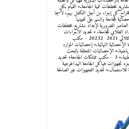
 العامة بالإحصاءات الدورية للهياكل والطلبة
ريع مخططات تنمية الجامعة.• القيام بكل
اقتراح كل إجراء من أجل التكفل بهم، لاسيما
ئية للجامعة والسهر على تحيينها
راف• جمع العناصر الضرورية لإعداد مشاريع مخططات
داد الطلابي للجامعة. • تحديد الاجراءات
الضرورية لتطوير التأطير البيداغوجي والإداري.• اعداد الخطط الثلاثي 2021- 20232 – مكتب
الإحصائية النهائية.• إحصائيات الموارد
رياضية.• الإحصائيات المتعلقة بالبحث
العلمي.• إحصاءات الطلبة الجزائريين الذكور المتعلق بالخدمة الوطنية.• 3 – مكتب ممتلكات الجامعة• تحديد
رد تجهيزات هياكل الجامعة البيداغوجية
للاستعمال.• تحديد التجهيزات غير الصالحة