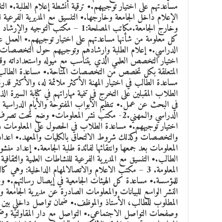
مساعدتهم على اختيار توجيههم.• ترقية أنشطة إعلام الطلبة.• ال
الإعلام داخل الجامعة وخارجها.• التنسيق مع المديرية الفرعية ل
وخارج الجامعة.مكاتب المصلحة:1 – مكتب
كل معلومة من شأنها مساعدتهم على اختيار توجيههم.• العمل عل
الدراسي.• إعلام الطلبة وإرشادهم وتوجيههم حول التخصصات ال
اختيار التخصص العلمي الذي يتناسب مع ميوله واستعداداته وقد
المتعلقة بكل تخصص من التخصصات المتاحة.• مساعدة الطالب في
مساعدة الطالب في اختيار المهنة الأكثر ملائمة له، والأكثر قدرة
الطلاب المقبلين على التخرج في تنمية مهاراتهم في كتابة السيرة الذات
في البحث عن عمل.• تنظيم الأبواب المفتوحة والأيام الدراسية ل
الدراسي والـمهني.2- مكتب نشر المعلومات• وضع ت
اختيار توجيههم.• مساعدة الطلاب في الحصول على المعلومات والب
والتخصصات وكذلك شروط الالتحاق بالكليات والمعهد.• اعداد المن
المعلومات بعد جمعها وانتقائها لفائدة طلبة الجامعة.• إعداد منش
الطالب.• التنسيق مع المديرية الفرعية للنشاطات العلمية والثقاف
المعلومة. 3 – مكتب الاعلام والاتصالالمهام الداخلية: وهي 
للمؤسسة.• مساعدة كل الهيئات الجامعية في إيصال رسالتهم.•
النشر الواسع للبيانات والمعلومات الصادرة عن مديرية الجامع
المطلوب للطالب، الأستاذ والموظف.• ضمان تواصل داخلي بين كل
وصفحات التواصل الاجتماعي.• التواصل مع دار المقاولتية وضما