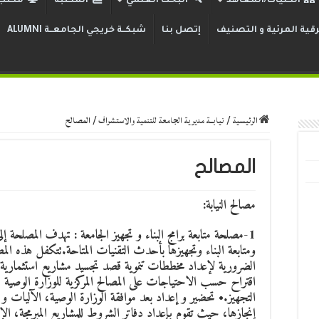
الكليات/المعاهد
البحث العلمي
المكتبة
مكتب 
قية المرئية و التصنيف
إتصل بنا
شبكــة خريجي الجامعــة ALUMNI
الرئيسية
/
نيابــة مديرية الجامعة للتنمية والاستشراف
/
المصالح
المصالح
مصالح النيابة:
1-
مصلحة متابعة برامج البناء و تجهيز الجامعة
: تهدف المصلحة إلى 
ومتابعة البناء وتجهيزها بأحدث التقنيات المتاحة.تتكفل هذه المصل
الضرورية لإعداد مخططات تنموية قصد تجسيد مشاريع استثمارية سو
اقتراح حسب الاحتياجات على المصالح المركزية للوزارة الوصية ت
التجهيز.• تحضير و إعداد بعد موافقة الوزارة الوصية، الآليات و ا
إنجازها، حيث تقوم بإعداد دفاتر الشروط للمشاريع المبرمجة، الإ