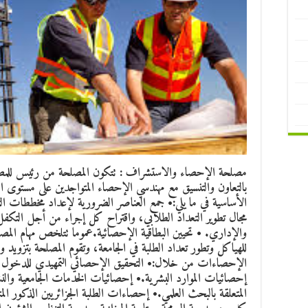
مصلحة الإحصاء والاستشراف
: تتكون المصلحة من رئيس للمصل
بالتعاون والتنسيق مع مهندسي الإحصاء المتواجدين على مستوى الك
الأساسية في ما يلي:• جمع العناصر الضرورية لإعداد مخططات التن
مجال تطوير التعداد الطلابي، واقتراح كل إجراء من أجل التكفل ب
والإداري. • تحيين البطاقية الإحصائية.عموما تتلخص مهام المص
للهياكل وتطور تعداد الطلبة في الجامعة، وتقوم المصلحة بتزويد وز
الإحصاءات من خلال:• التحقيق الإحصائي التمهيدي للدخول الجا
إحصائيات الموارد البشرية.• إحصائيات الخدمات الجامعية والن
المتعلقة بالبحث العلمي.• إحصاءات الطلبة الجزائريين الذكور المت