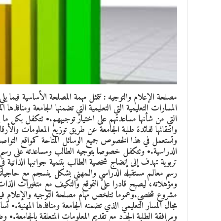
مصلحة الإعلام والتوجيه
: تتمثل مهمة المصلحة الأساسية فيما يلي:
المسارات التعليمية التي التعليمية التي تضمنها الجامعة ومنافذها ا
التي من شأنها مساعدتهم على اختيار توجيههم.• تتكفل بكل ما 
وانتقائها لفائدة طلبة الجامعة عن طريق توزيع المعلومات والأرقا
وتستعمل في هذا الخصوص جميع الوسائل المتاحة كمواقع التواصل
الدراسية.• وتتكفل خصوصا بتوجيه الطالب ومساعدته على رسم م
تربوية تهدف إلى إنضاج شخصية الطالب بتنمية جوانبها الذاتية في 
رسم معالـم مستقبله الدراسي والـمهني بشكل ينسجم مع حاجياته و
ومؤهلاته، ليصبح قادرا على التموقع والتكيف مع متغيرات الذا
مشروع شخصي.وعموما تتلخص مهام مصلحة التوجيه والإعلام فيما يل
مجال المسار التعليمي الذي تضمنه الجامعة ومنافذها المهنية.• تس
ومرافقة الطلبة الجدد مع تقديم المعلومات المتعلقة بالجامعة.