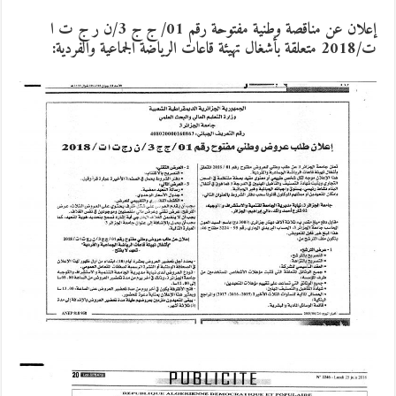
إعلان عن مناقصة وطنية مفتوحة رقم 01/ ج ج 3/ن ر ج ت ا
ت/2018 متعلقة بأشغال تهيئة قاعات الرياضة الجماعية والفردية: