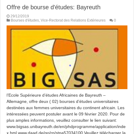
Offre de bourse d’études: Bayreuth
29/12/2019
Bourses d'études
,
Vice-Rectorat des Relations Extérieures
0
l’Ecole Supérieure d’études Africaines de Bayreuth –
َAllemagne, offre deux ( 02) bourses d’études universitaires
destinées aux femmes universitaires du continent africain. Les
intéressées peuvent postuler avant le 09 février 2020. Pour de
plus amples informations, veuillez consulter le lien suivant:
www.bigsas.unibayreuth.de/en/phdprogramme/application/inde
x.hml www.daad.de/go/rn/stpa57034100 Veuillez télécharger la