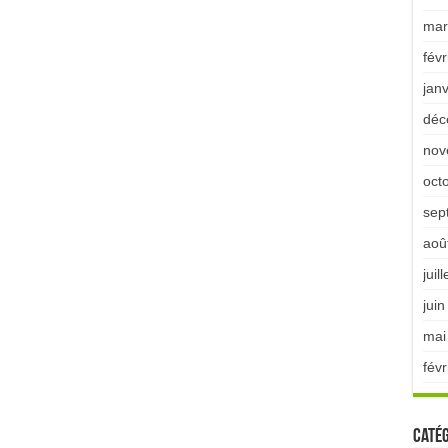
mar
févr
jan
déc
nov
oct
sep
aoû
juil
jui
mai
févr
Catég