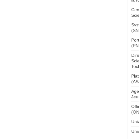
Cen
Sci
Sys
(SN
Por
(PN
Dir
Sci
Tec
Pla
(AS
Age
Jeu
Off
(O
Uni
Univ