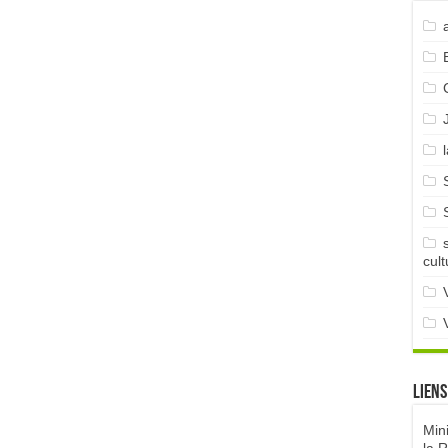
cult
Liens
Min
la 