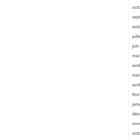
oct
sep
aoû
juil
jui
mai
avri
mar
avri
févr
jan
déc
nov
oct