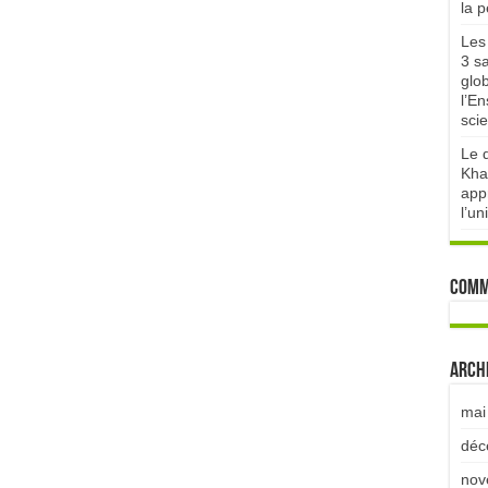
la 
Les 
3 sa
glo
l’E
scie
Le d
Kha
appr
l’un
Comm
Arch
mai
déc
nov