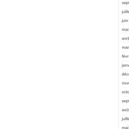
sep
juil
jui
mai
avri
mar
févr
jan
déc
nov
oct
sep
aoû
juil
mai