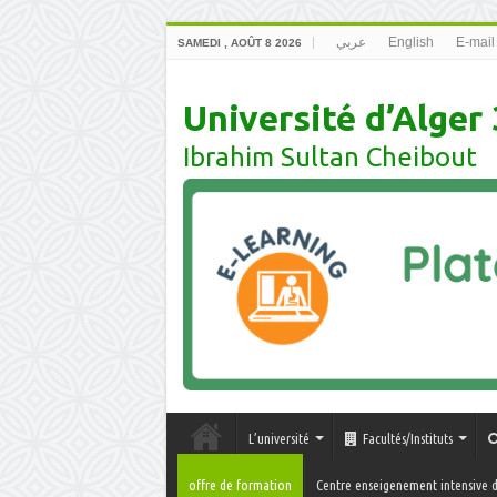
عربي
English
E-mail
SAMEDI , AOÛT 8 2026
Université d’Alger 
Ibrahim Sultan Cheibout
L’université
Facultés/Instituts
offre de formation
Centre enseigenement intensive d