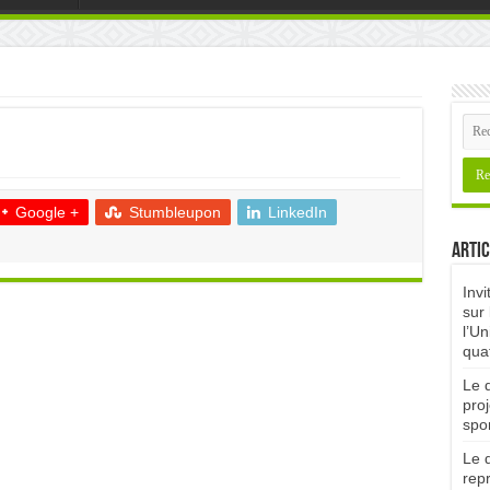
Google +
Stumbleupon
LinkedIn
Artic
Invi
sur 
l’Un
qua
Le d
proj
spor
Le d
rep