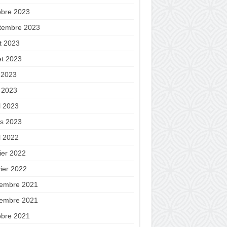
obre 2023
tembre 2023
t 2023
let 2023
n 2023
 2023
l 2023
s 2023
l 2022
ier 2022
vier 2022
embre 2021
embre 2021
obre 2021