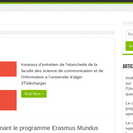
traveaux d’entretien de l’etancheite de la
Artic
faculte des science de communication et de
l’information a l’universite d’alger
Invi
3Télécharger
sur 
l’Un
qua
Read More »
Le d
proj
spor
Le d
ernant le programme Erasmus Mundus
rep