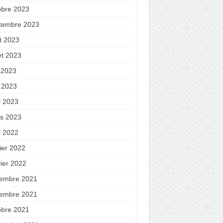
obre 2023
tembre 2023
t 2023
let 2023
n 2023
 2023
l 2023
s 2023
l 2022
ier 2022
vier 2022
embre 2021
embre 2021
obre 2021