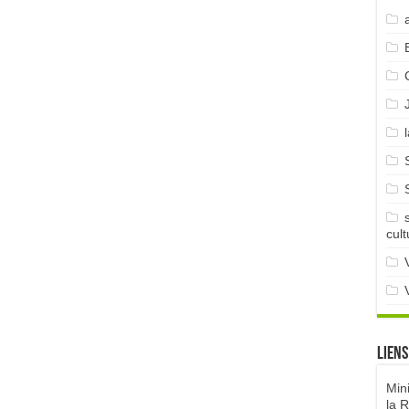
cult
Liens
Min
la 