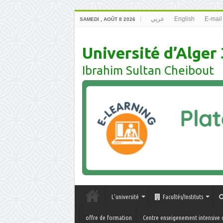
عربي
English
E-mail
SAMEDI , AOÛT 8 2026
Université d’Alger 
Ibrahim Sultan Cheibout
L’université
Facultés/Instituts
offre de formation
Centre enseigenement intensive 