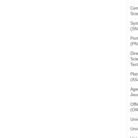
Cen
Sci
Sys
(SN
Por
(PN
Dir
Sci
Tec
Pla
(AS
Age
Jeu
Off
(O
Uni
Univ