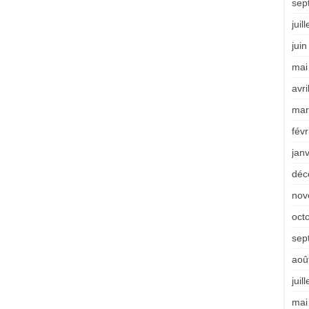
sep
juil
jui
mai
avri
mar
févr
jan
déc
nov
oct
sep
aoû
juil
mai