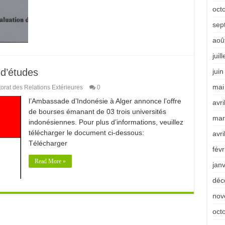
oct
sep
aoû
juil
 d’études
jui
mai
orat des Relations Extérieures
0
l’Ambassade d’Indonésie à Alger annonce l’offre
avri
de bourses émanant de 03 trois universités
mar
indonésiennes. Pour plus d’informations, veuillez
télécharger le document ci-dessous:
avri
Télécharger
févr
Read More »
jan
déc
nov
oct