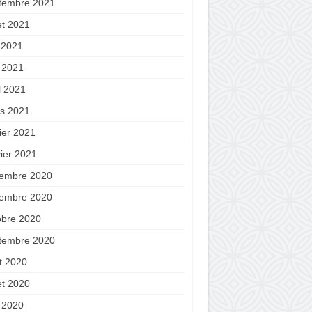
tembre 2021
let 2021
n 2021
 2021
l 2021
s 2021
ier 2021
vier 2021
embre 2020
embre 2020
obre 2020
tembre 2020
t 2020
let 2020
 2020