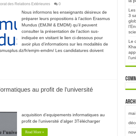
la 
orat des Relations Extérieures
0
Les 
Nous informons les enseignants désireux de
3 sa
préparer leurs propositions à l’action Erasmus
glo
Mundus (EMJM & EMDM) qu’il peuvent
l’E
consulter la présentation de l’action sus-
scie
indiquée en visitant le lien ci-dessous pour
Le d
avoir plus d’informations sur les modalités de
Kha
asmusplus.dz/fr/emjm-emdm/ Les candidatures doivent
appr
l’un
Comm
ormatiques au profit de l’université
Arch
mai
acquisition d’equipements informatiques au
profit de l’université d’alger 3Télécharger
déc
nov
Read More »