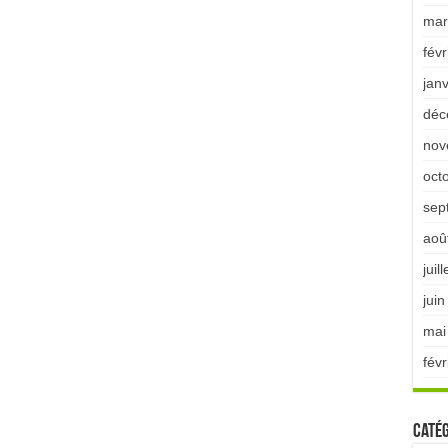
mar
févr
jan
déc
nov
oct
sep
aoû
juil
jui
mai
févr
Catég