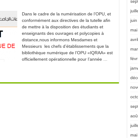
sep
juil
Dans le cadre de la numérisation de l’OPU, et
conformément aux directives de la tutelle afin
jui
de mettre à la disposition des étudiants et
mai
enseignants des ouvrages et polycopies à
avri
distance,nous informons Mesdames et
Messieurs les chefs d’établissements que la
mar
bibliothèque numérique de l’OPU «IQRAA» est
févr
officiellement opérationnelle pour l’année …
jan
déc
nov
oct
sep
aoû
juil
mai