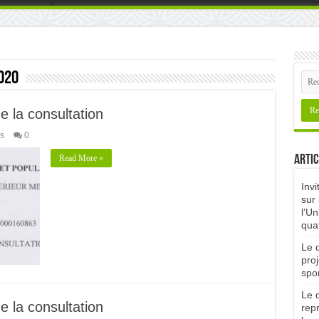
020
de la consultation
s
0
Read More »
Artic
Invi
sur 
l’Un
qua
Le d
proj
spor
Le d
de la consultation
rep