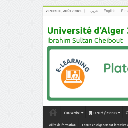
عربي
English
E-ma
VENDREDI , AOÛT 7 2026
Université d’Alger 
Ibrahim Sultan Cheibout
L’université
Facultés/Instituts
offre de formation
Centre enseigenement intensive 