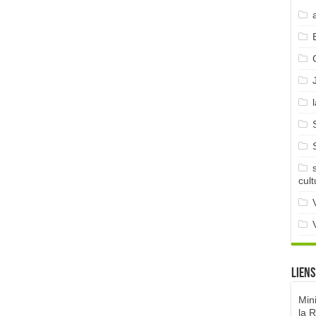
cult
Liens
Min
la 