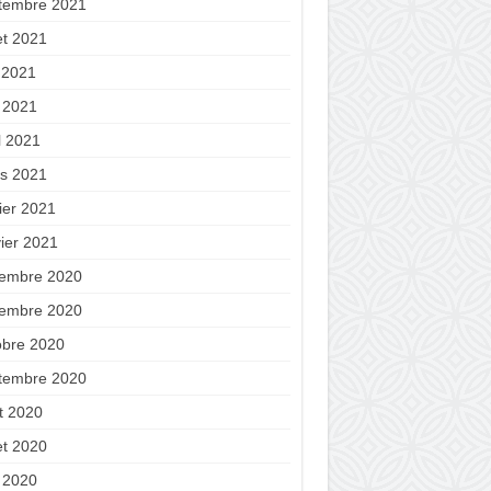
tembre 2021
let 2021
n 2021
 2021
l 2021
s 2021
ier 2021
vier 2021
embre 2020
embre 2020
obre 2020
tembre 2020
t 2020
let 2020
 2020