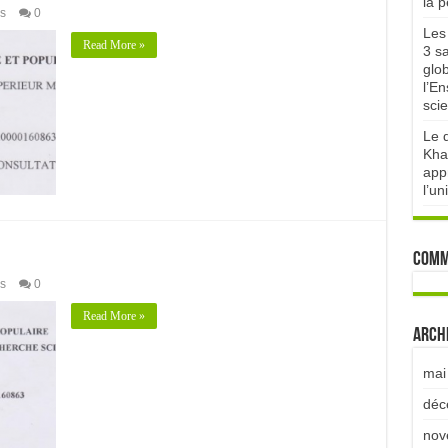
la 
s
0
Les 
Read More »
3 sa
glo
l’E
scie
Le d
Kha
appr
l’un
Comm
s
0
Read More »
Arch
mai
déc
nov