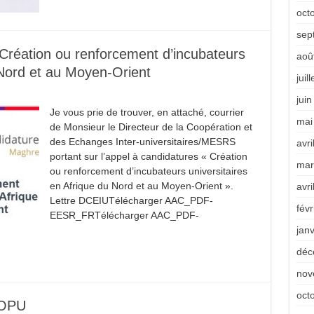
oct
sep
 Création ou renforcement d’incubateurs
aoû
 Nord et au Moyen-Orient
juil
jui
Je vous prie de trouver, en attaché, courrier
mai
de Monsieur le Directeur de la Coopération et
des Echanges Inter-universitaires/MESRS
avri
portant sur l’appel à candidatures « Création
mar
ou renforcement d’incubateurs universitaires
en Afrique du Nord et au Moyen-Orient ».
avri
Lettre DCEIUTélécharger AAC_PDF-
févr
EESR_FRTélécharger AAC_PDF-
jan
déc
nov
oct
’OPU