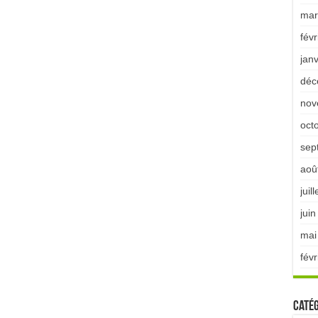
mar
févr
jan
déc
nov
oct
sep
aoû
juil
jui
mai
févr
Catég