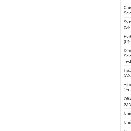
Cen
Sci
Sys
(SN
Por
(PN
Dir
Sci
Tec
Pla
(AS
Age
Jeu
Off
(O
Uni
Univ