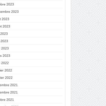
obre 2023
tembre 2023
t 2023
let 2023
n 2023
 2023
l 2023
s 2023
l 2022
ier 2022
vier 2022
embre 2021
embre 2021
obre 2021