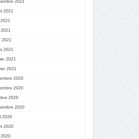
tembre 2021
let 2021
n 2021
 2021
l 2021
s 2021
ier 2021
vier 2021
embre 2020
embre 2020
obre 2020
tembre 2020
t 2020
let 2020
 2020