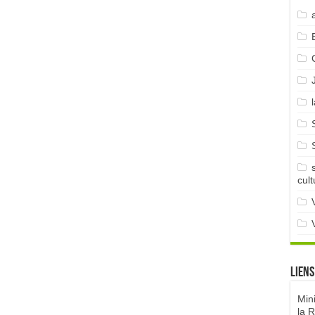
cult
Liens
Min
la 