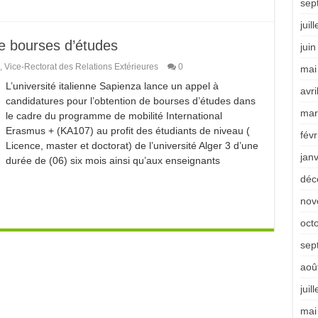
sep
juil
de bourses d’études
jui
,
Vice-Rectorat des Relations Extérieures
0
mai
L’université italienne Sapienza lance un appel à
avri
candidatures pour l’obtention de bourses d’études dans
mar
le cadre du programme de mobilité International
Erasmus + (KA107) au profit des étudiants de niveau (
févr
Licence, master et doctorat) de l’université Alger 3 d’une
jan
durée de (06) six mois ainsi qu’aux enseignants
déc
nov
oct
sep
aoû
juil
mai