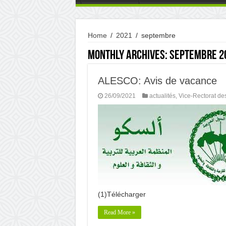
Home
/
2021
/
septembre
Monthly Archives:
septembre 2
ALESCO: Avis de vacance
26/09/2021
actualités
,
Vice-Rectorat de
(1)Télécharger
Read More »