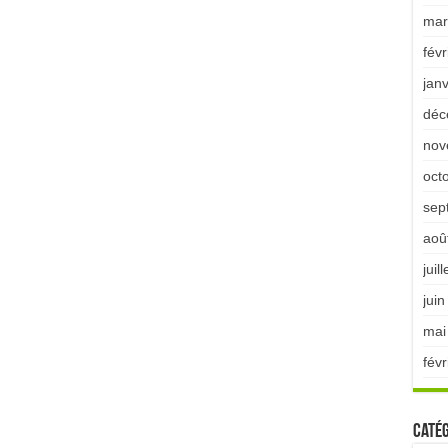
mar
févr
jan
déc
nov
oct
sep
aoû
juil
jui
mai
févr
Catég