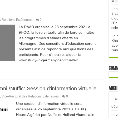
la 
Les 
3 sa
glo
s Relations Extérieures
0
l’E
La DAAD organise le 23 septembre 2021 à
scie
9HOO, la foire virtuelle afin de faire connaître
Le d
les programmes d’études offerts en
Kha
Allemagne. Des conseillers d’éducation seront
appr
présents afin de répondre aux questions des
l’un
participants. Pour s’inscrire, cliquer ici:
www.study-in-germany.de/virtualfair
Comm
i /Nuffic: Session d’information virtuelle
Arch
,
Vice-Rectorat des Relations Extérieures
0
mai
Une session d’information virtuelle sera
déc
organisée le 26 septembre 2021 à 18.30 (
Heure Algérie) par Nuffic et Holland Alumni afin
nov