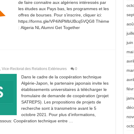
de faire connaitre aux algériens intéressés par
oct
les études aux Pays bas, les programmes et les
sep
offres de bourses. Pour s’inscrire, cliquer ici:
https://forms.gle/VP4iNPMbUBcq5VQG8 Thème
aoû
: Algeria NL Alumni Get Together
juil
jui
mai
avri
,
Vice-Rectorat des Relations Extérieures
0
mar
Dans le cadre de la coopération technique
avri
Algérie-Japon, le partenaire japonais invite les
févr
établissements universitaires à télécharger le
fromulaire de demande de coopération (projet
jan
SATREPS). Les propositions de projets de
déc
recherche sont à transmetrre avant le 5
octobre 2021. Pour plus d’informations,
nov
dessous: Coopération technique entre …
oct