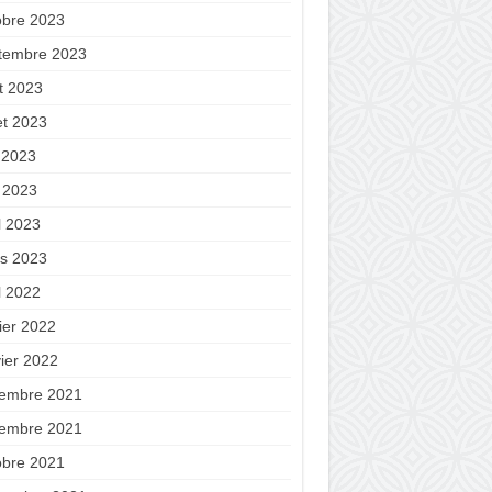
obre 2023
tembre 2023
t 2023
let 2023
n 2023
 2023
l 2023
s 2023
l 2022
ier 2022
vier 2022
embre 2021
embre 2021
obre 2021