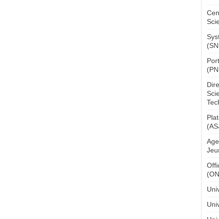
Cen
Sci
Sys
(SN
Por
(PN
Dir
Sci
Tec
Pla
(AS
Age
Jeu
Off
(O
Uni
Univ