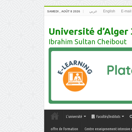
عربي
English
E-mail
SAMEDI , AOÛT 8 2026
Université d’Alger 
Ibrahim Sultan Cheibout
L’université
Facultés/Instituts
offre de formation
Centre enseigenement intensive 