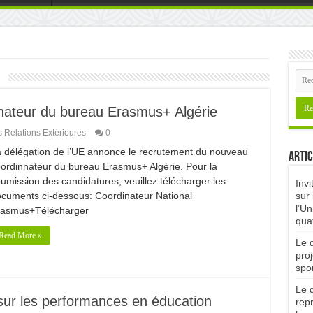
1
nateur du bureau Erasmus+ Algérie
s Relations Extérieures
0
 délégation de l’UE annonce le recrutement du nouveau
Artic
ordinnateur du bureau Erasmus+ Algérie. Pour la
umission des candidatures, veuillez télécharger les
Invi
cuments ci-dessous: Coordinateur National
sur 
l’Un
rasmus+Télécharger
qua
Read More »
Le d
proj
spor
Le d
sur les performances en éducation
rep