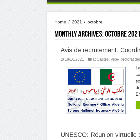
Home
/
2021
/
octobre
Monthly Archives:
octobre 202
Avis de recrutement: Coordi
18/10/2021
actualités
,
Vice-Rectorat de
La
co
so
do
E
UNESCO: Réunion virtuelle 