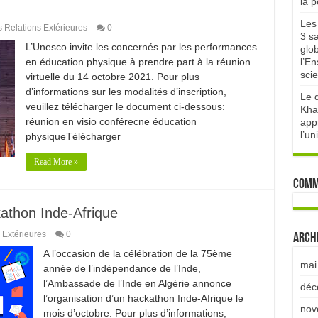
la 
Les 
s Relations Extérieures
0
3 sa
L’Unesco invite les concernés par les performances
glo
en éducation physique à prendre part à la réunion
l’E
scie
virtuelle du 14 octobre 2021. Pour plus
d’informations sur les modalités d’inscription,
Le d
veuillez télécharger le document ci-dessous:
Kha
réunion en visio conférecne éducation
appr
l’un
physiqueTélécharger
Read More »
Comm
kathon Inde-Afrique
 Extérieures
0
Arch
A l’occasion de la célébration de la 75ème
mai
année de l’indépendance de l’Inde,
l’Ambassade de l’Inde en Algérie annonce
déc
l’organisation d’un hackathon Inde-Afrique le
nov
mois d’octobre. Pour plus d’informations,