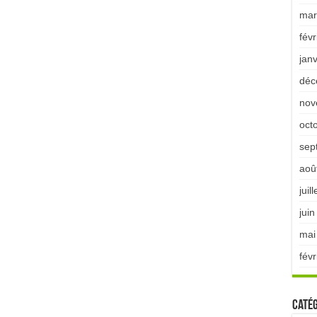
mar
févr
jan
déc
nov
oct
sep
aoû
juil
jui
mai
févr
Catég