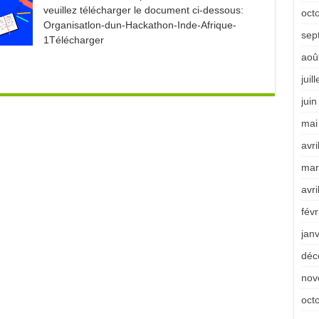
veuillez télécharger le document ci-dessous:
oct
Organisatlon-dun-Hackathon-Inde-Afrique-
sep
1Télécharger
aoû
juil
jui
mai
avri
mar
avri
févr
jan
déc
nov
oct