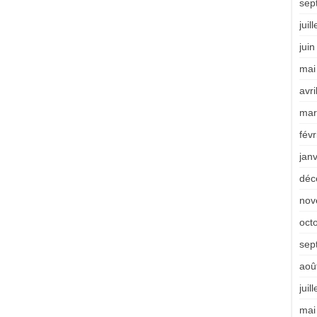
sep
juil
jui
mai
avri
mar
févr
jan
déc
nov
oct
sep
aoû
juil
mai