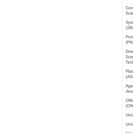
Cen
Sci
Sys
(SN
Por
(PN
Dir
Sci
Tec
Pla
(AS
Age
Jeu
Off
(O
Uni
Univ