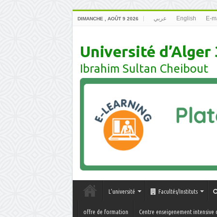
عربي
English
E-ma
DIMANCHE , AOÛT 9 2026
Université d’Alger 
Ibrahim Sultan Cheibout
L’université
Facultés/Instituts
offre de formation
Centre enseigenement intensive 