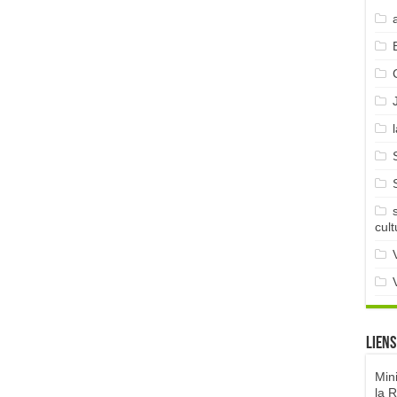
cult
Liens
Min
la 