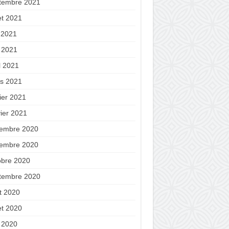
tembre 2021
let 2021
n 2021
 2021
l 2021
s 2021
ier 2021
vier 2021
embre 2020
embre 2020
obre 2020
tembre 2020
t 2020
let 2020
 2020