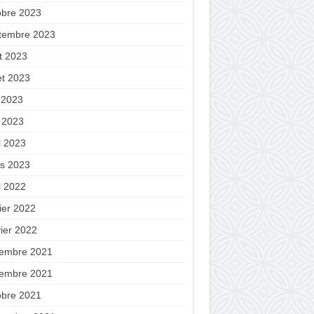
obre 2023
tembre 2023
t 2023
let 2023
n 2023
 2023
l 2023
s 2023
l 2022
ier 2022
vier 2022
embre 2021
embre 2021
obre 2021