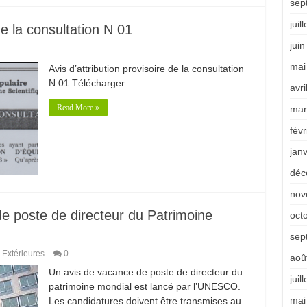
sep
juil
de la consultation N 01
jui
mai
Avis d’attribution provisoire de la consultation
N 01 Télécharger
avri
Read More »
mar
févr
jan
déc
nov
 poste de directeur du Patrimoine
oct
sep
 Extérieures
0
aoû
Un avis de vacance de poste de directeur du
juil
patrimoine mondial est lancé par l’UNESCO.
mai
Les candidatures doivent être transmises au