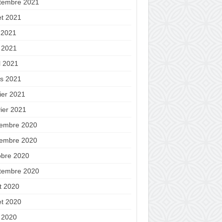
tembre 2021
let 2021
n 2021
 2021
l 2021
s 2021
ier 2021
vier 2021
embre 2020
embre 2020
obre 2020
tembre 2020
t 2020
let 2020
 2020