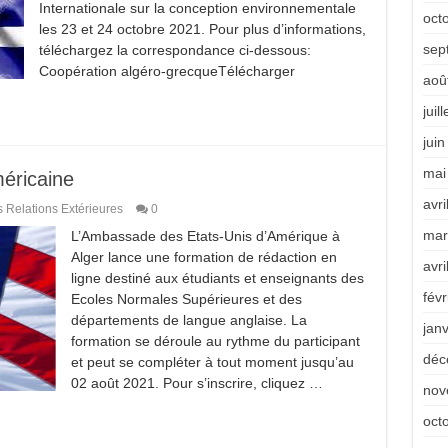
Internationale sur la conception environnementale
oct
les 23 et 24 octobre 2021. Pour plus d’informations,
sep
téléchargez la correspondance ci-dessous:
Coopération algéro-grecqueTélécharger
aoû
juil
jui
mai
éricaine
avri
s Relations Extérieures
0
mar
L’Ambassade des Etats-Unis d’Amérique à
Alger lance une formation de rédaction en
avri
ligne destiné aux étudiants et enseignants des
févr
Ecoles Normales Supérieures et des
départements de langue anglaise. La
jan
formation se déroule au rythme du participant
déc
et peut se compléter à tout moment jusqu’au
02 août 2021. Pour s’inscrire, cliquez …
nov
oct