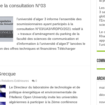
la 
de la consultation N°03
Les 
3 sa
glo
l’université d’alger 3 informe l’ensemble des
l’E
soumissionnaires ayant participés à la
scie
consultation N°03/UA3/VRDPO/2021 relatif à
Le d
» travaux d’aménagment du parking de la
Kha
faculté des sciences de communication et
appr
d’information à l’université d’alger3″ lancées le
l’un
n des offres techniques et financiéres Télécharger
Comm
Grecque
Arch
s Relations Extérieures
0
Le Directeur du laboratoire de technologie et de
mai
politique énergétique et environnementale de
déc
l’Hellenic Open University invite les universités
algériennes à participer à la 2ème conférence
nov