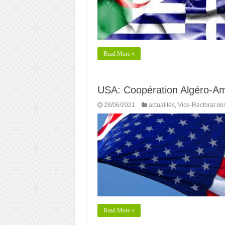
Read More »
USA: Coopération Algéro-Am
28/06/2021
actualités
,
Vice-Rectorat de
Read More »