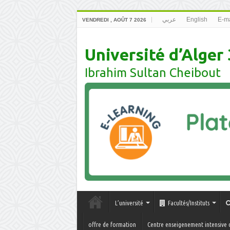
عربي
English
E-ma
VENDREDI , AOÛT 7 2026
Université d’Alger 
Ibrahim Sultan Cheibout
L’université
Facultés/Instituts
offre de formation
Centre enseigenement intensive 