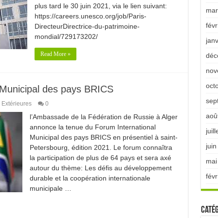
plus tard le 30 juin 2021, via le lien suivant:
mar
https://careers.unesco.org/job/Paris-
févr
DirecteurDirectrice-du-patrimoine-
mondial/729173202/
jan
Read More »
déc
nov
oct
 Municipal des pays BRICS
sep
 Extérieures
0
aoû
l’Ambassade de la Fédération de Russie à Alger
annonce la tenue du Forum International
juil
Municipal des pays BRICS en présentiel à saint-
jui
Petersbourg, édition 2021. Le forum connaîtra
la participation de plus de 64 pays et sera axé
mai
autour du thème: Les défis au développement
févr
durable et la coopération internationale
municipale …
Catég