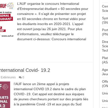
L’AUF organise le concours International
Cen
d’Entrepreneuriat étudiant « 60 secondes pour
Sci
convaincre ». Il s’agit de présenter son projet
Sys
en 60 secondes chrono en format vidéo pour
(SN
les étudiants inscrits en 2020-2021. L’appel
est ouvert jusqu’au 26 juin 2021. Pour plus
Por
d’informations, veuillez télécharger le
(PN
document ci-dessous: Concours international
Dir
Sci
Tec
Pla
(AS
ternational Covid- 19.2
Age
Jeu
 Extérieures
0
Off
l’AUF lance un 2ème appel à projets
(O
international COVID 19.2 dans le cadre du plan
Uni
COVID -19. Cet appel est destiné aux équipes
de jeunes chercheurs portant sur des projets liés
Univ
à la pandémie Covid -19 et aux pays du Sud