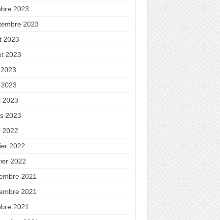
obre 2023
tembre 2023
t 2023
let 2023
n 2023
 2023
l 2023
s 2023
l 2022
ier 2022
vier 2022
embre 2021
embre 2021
obre 2021