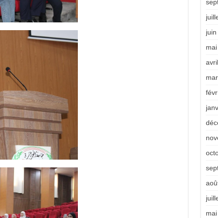
sep
juil
jui
mai
avri
mar
févr
jan
déc
nov
oct
sep
aoû
juil
mai