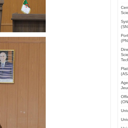
Cen
Sci
Sys
(SN
Por
(PN
Dir
Sci
Tec
Pla
(AS
Age
Jeu
Off
(O
Uni
Univ