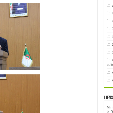
cult
Liens
Min
la 