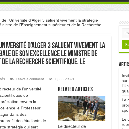
 de l’Université d’Alger 3 saluent vivement la stratégie
Ministre de l’Enseignement supérieur et de la Recherche
’Université d’Alger 3 saluent vivement la
ale de Son Excellence le Ministre de
 de la Recherche scientifique, le
Artic
Invi
ités
Leave a comment
1,803 Views
sur 
l’Un
Related Articles
irecteur de l’université,
qua
scientifiques de
Le d
ppréciation envers la
proj
xcellence le Professeur
spor
gager dans des
Le d
u profit des étudiants de
rep
Le directeur de
ette stratégie qui sert