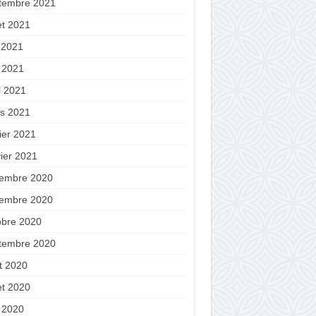
tembre 2021
let 2021
n 2021
 2021
l 2021
s 2021
ier 2021
vier 2021
embre 2020
embre 2020
obre 2020
tembre 2020
t 2020
let 2020
 2020