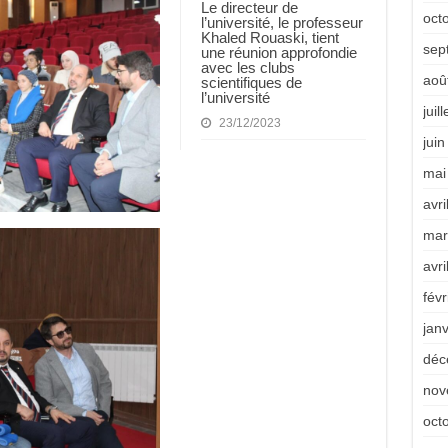
Le directeur de
oct
l’université, le professeur
Khaled Rouaski, tient
sep
une réunion approfondie
avec les clubs
aoû
scientifiques de
l’université
juil
23/12/2023
jui
mai
avri
mar
avri
févr
jan
déc
nov
oct