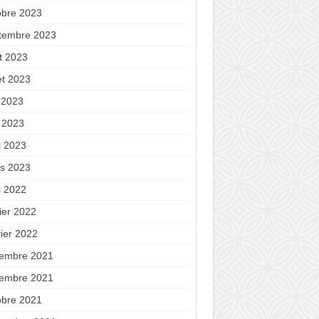
obre 2023
tembre 2023
t 2023
let 2023
n 2023
 2023
l 2023
s 2023
l 2022
ier 2022
vier 2022
embre 2021
embre 2021
obre 2021