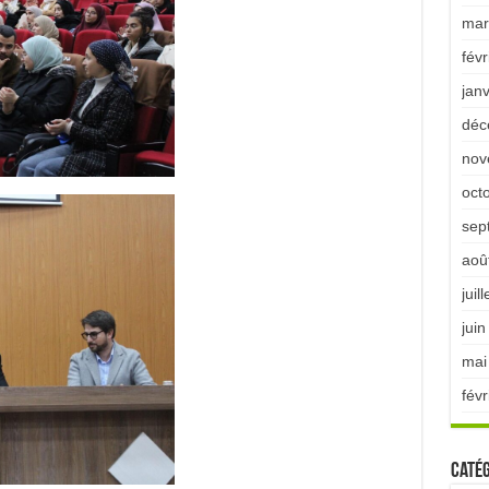
mar
févr
jan
déc
nov
oct
sep
aoû
juil
jui
mai
févr
Catég