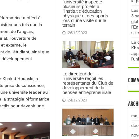
la 
l’université inspecte
plusieurs projets à
Les 
l’Institut d’éducation
physique et des sports
3 sa
éformatrice a offert à
lors d’une visite sur le
glo
historiques tels que la
terrain
l’E
ment de l’anglais,
scie
26/12/2023
iat, l’ouverture de
Le d
et externe, le
Kha
nt de l’étudiant, ainsi que
appr
de développement
l’un
Le directeur de
l’université reçoit les
ur Khaled Rouaski, a
Comm
représentants du Club de
tte prise de conscience,
développement de la
 une université leader au
pensée entrepreneuriale
 la stratégie réformatrice
24/12/2023
Arch
jectifs pour devenir une
mai
déc
nov