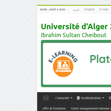
عربي
English
E-mail
JEUDI , AOÛT 6 2026
Université d’Alger 
Ibrahim Sultan Cheibout
L’université
Facultés/Instituts
offre de formation
Centre enseigenement intensive 