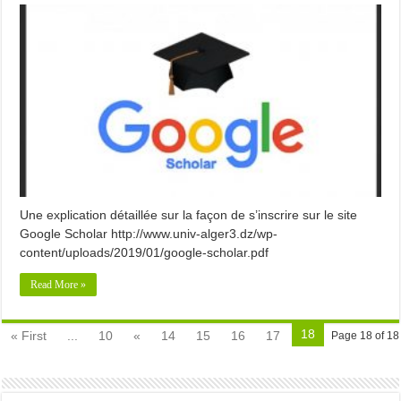
Une explication détaillée sur la façon de s’inscrire sur le site
Google Scholar http://www.univ-alger3.dz/wp-
content/uploads/2019/01/google-scholar.pdf
Read More »
18
« First
...
10
«
14
15
16
17
Page 18 of 18