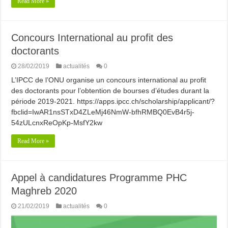
Read More »
Concours International au profit des
doctorants
28/02/2019
actualités
0
L’IPCC de l’ONU organise un concours international au profit
des doctorants pour l’obtention de bourses d’études durant la
période 2019-2021. https://apps.ipcc.ch/scholarship/applicant/?
fbclid=IwAR1nsSTxD4ZLeMj46NmW-bfhRMBQ0EvB4r5j-
54zULcnxReOpKp-MsfY2kw
Read More »
Appel à candidatures Programme PHC
Maghreb 2020
21/02/2019
actualités
0