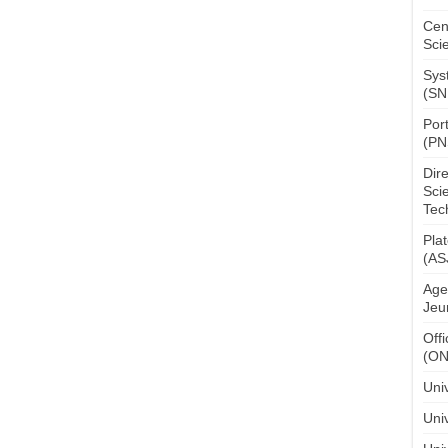
Cen
Sci
Sys
(SN
Por
(PN
Dir
Sci
Tec
Pla
(AS
Age
Jeu
Off
(O
Uni
Univ