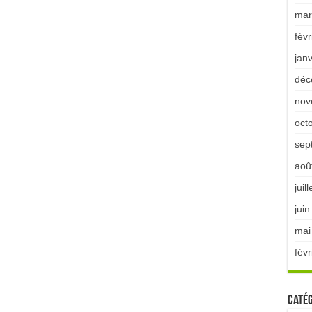
mar
févr
jan
déc
nov
oct
sep
aoû
juil
jui
mai
févr
Catég