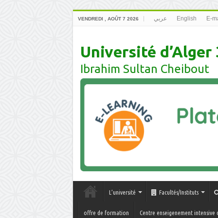
عربي
English
E-ma
VENDREDI , AOÛT 7 2026
Université d’Alger 
Ibrahim Sultan Cheibout
L’université
Facultés/Instituts
offre de formation
Centre enseigenement intensive 