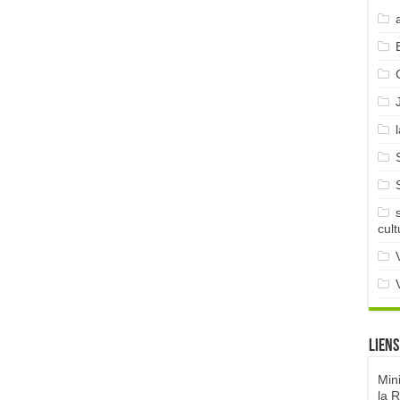
cult
Liens
Min
la 