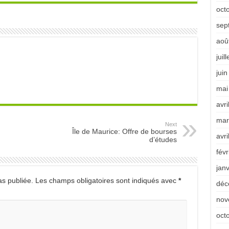
oct
sep
aoû
juil
jui
mai
avri
mar
Next
Île de Maurice: Offre de bourses
avri
d’études
févr
jan
s publiée.
Les champs obligatoires sont indiqués avec
*
déc
nov
oct