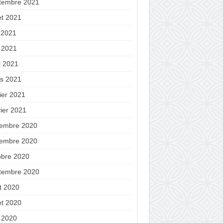
tembre 2021
let 2021
n 2021
 2021
l 2021
s 2021
ier 2021
vier 2021
embre 2020
embre 2020
obre 2020
tembre 2020
t 2020
let 2020
 2020