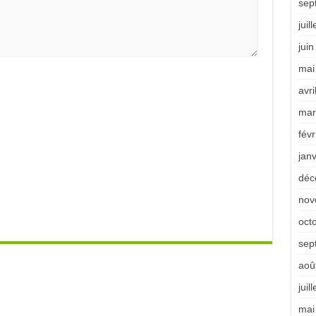
sep
juil
jui
mai
avri
mar
févr
jan
déc
nov
oct
sep
aoû
juil
mai