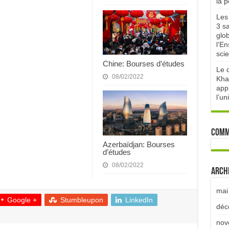
la 
Les 
3 sa
glo
l’E
scie
Chine: Bourses d’études
Le d
08/02/2022
Kha
appr
l’un
Comm
Azerbaïdjan: Bourses
d’études
08/02/2022
Arch
mai
Google +
Stumbleupon
LinkedIn
déc
nov