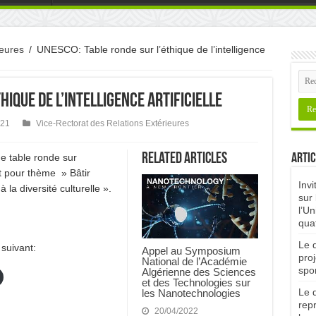
ieures
/
UNESCO: Table ronde sur l’éthique de l’intelligence
hique de l’intelligence artificielle
021
Vice-Rectorat des Relations Extérieures
Related Articles
 table ronde sur
Artic
ant pour thème » Bâtir
Invi
à la diversité culturelle ».
sur 
l’Un
qua
Le d
 suivant:
Appel au Symposium
proj
National de l’Académie
spor
Algérienne des Sciences
et des Technologies sur
Le d
les Nanotechnologies
rep
20/04/2022