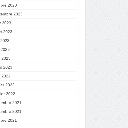
obre 2023
tembre 2023
t 2023
let 2023
n 2023
 2023
l 2023
s 2023
l 2022
ier 2022
vier 2022
embre 2021
embre 2021
obre 2021