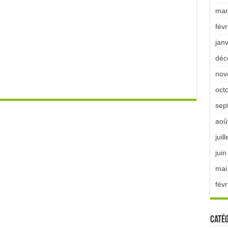
mar
févr
jan
déc
nov
oct
sep
aoû
juil
jui
mai
févr
Catég