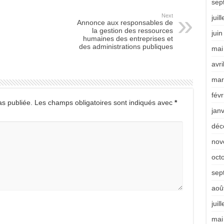
sep
Next
juil
Annonce aux responsables de
la gestion des ressources
jui
humaines des entreprises et
des administrations publiques
mai
avri
mar
févr
s publiée.
Les champs obligatoires sont indiqués avec
*
jan
déc
nov
oct
sep
aoû
juil
mai