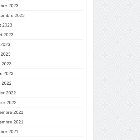
obre 2023
tembre 2023
t 2023
let 2023
n 2023
 2023
l 2023
s 2023
l 2022
ier 2022
vier 2022
embre 2021
embre 2021
obre 2021