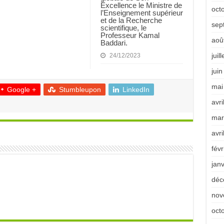
Excellence le Ministre de
oct
l’Enseignement supérieur
et de la Recherche
sep
scientifique, le
Professeur Kamal
aoû
Baddari.
juil
24/12/2023
jui
mai
Google +
Stumbleupon
LinkedIn
avri
mar
avri
févr
jan
déc
nov
oct