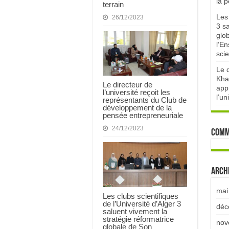
la 
terrain
Les 
26/12/2023
3 sa
glo
l’E
scie
Le d
Kha
Le directeur de
appr
l’université reçoit les
l’un
représentants du Club de
développement de la
pensée entrepreneuriale
24/12/2023
Comm
Arch
mai
Les clubs scientifiques
de l’Université d’Alger 3
déc
saluent vivement la
stratégie réformatrice
nov
globale de Son