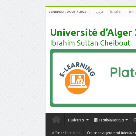
عربي
English
E-ma
VENDREDI , AOÛT 7 2026
Université d’Alger 
Ibrahim Sultan Cheibout
L’université
Facultés/Instituts
offre de formation
Centre enseigenement intensive 