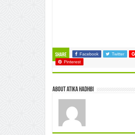
Facebook
Twitter
Share
Pinterest
About atika hadhbi