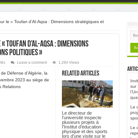
sur le « Toufan d’Al-Aqsa : Dimensions stratégiques et
 « Toufan d’Al-Aqsa : Dimensions
ns politiques »
ités
Leave a comment
1,284 Views
Artic
Related Articles
 de Défense d’Algérie, la
ovembre 2023 au siège de
Invi
sur 
s Relations
l’Un
qua
Le d
proj
Le directeur de
l’université inspecte
spor
plusieurs projets à
l’Institut d’éducation
Le d
physique et des sports
rep
lors d’une visite sur le