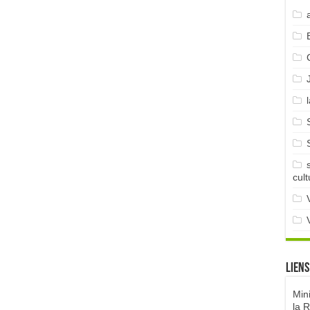
cult
Liens
Min
la 