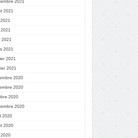
tembre 2021
let 2021
n 2021
 2021
l 2021
s 2021
ier 2021
vier 2021
embre 2020
embre 2020
obre 2020
tembre 2020
t 2020
let 2020
 2020