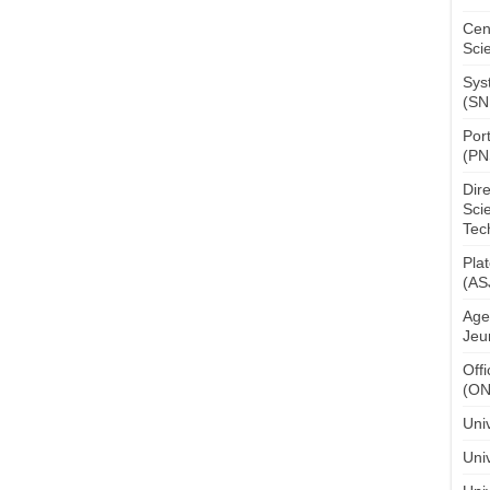
Cen
Sci
Sys
(SN
Por
(PN
Dir
Sci
Tec
Pla
(AS
Age
Jeu
Off
(O
Uni
Univ