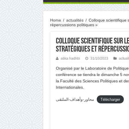
Home
/
actualités
/
Colloque scientifique 
répercussions politiques »
Colloque scientifique sur le
stratégiques et répercussio
atika hadhbi
31/10/2023
actual
Organisé par le Laboratoire de Politique
conférence se tiendra le dimanche 5 n
la Faculté des Sciences Politiques et de
Internationales.
محاور-وأهداف-الملتقى
Télécharger