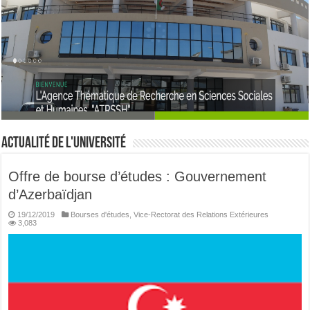
l'agence thématique de recherche en sciences sociales
Study in Algeria
et humaines
Actualité de l'université
Offre de bourse d’études : Gouvernement
d’Azerbaïdjan
19/12/2019
Bourses d'études
,
Vice-Rectorat des Relations Extérieures
3,083