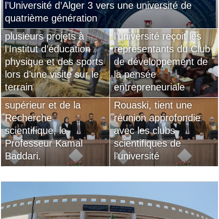
l’Université d’Alger 3 vers une université de
Le directeur de
Les clubs scientifiques
quatrième génération
l’université inspecte
Le directeur de
de l’Université d’Alger
plusieurs projets à
l’université reçoit les
3 saluent vivement la
l’Institut d’éducation
représentants du Club
stratégie réformatrice
physique et des sports
de développement de
globale de Son
Le directeur de
lors d’une visite sur le
la pensée
Excellence le Ministre
l’université, le
terrain
entrepreneuriale
de l’Enseignement
professeur Khaled
supérieur et de la
Rouaski, tient une
Recherche
réunion approfondie
scientifique, le
avec les clubs
Professeur Kamal
scientifiques de
Baddari.
l’université