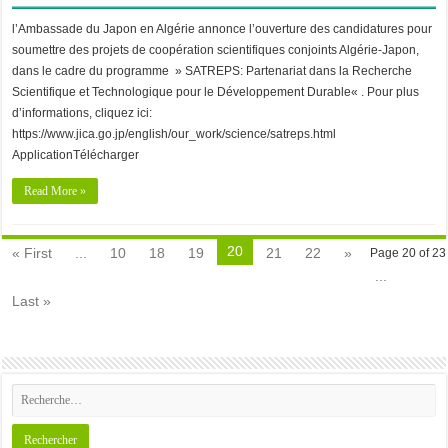
l’Ambassade du Japon en Algérie annonce l’ouverture des candidatures pour
soumettre des projets de coopération scientifiques conjoints Algérie-Japon,
dans le cadre du programme » SATREPS: Partenariat dans la Recherche
Scientifique et Technologique pour le Développement Durable« . Pour plus
d’informations, cliquez ici:
https://www.jica.go.jp/english/our_work/science/satreps.html
ApplicationTélécharger
Read More »
20
« First
...
10
18
19
21
22
»
Page 20 of 23
...
Last »