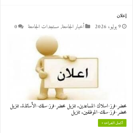
إعلان
9 يوليو، 2026
أخبار الجامعة
,
مستجدات الجامعة
0
محضر-فرز-اسلاك-المساعدين. تنزيل محضر-فرز-سلك-الأساتذة. تنزيل
محضر-فرز-سلك-الموظفين. تنزيل
أكمل القراءة »