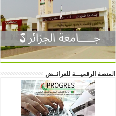
المنصة الرقميـــة للعرائــض