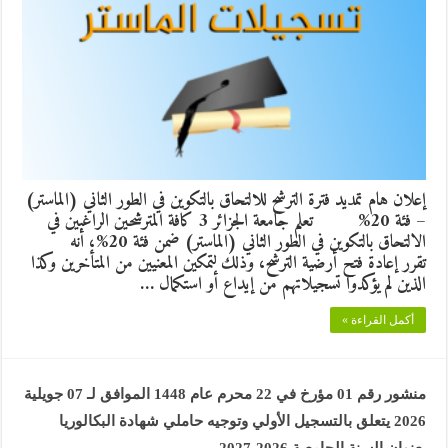
إعلان هام تمديد فترة الترشح للالتحاق بالتكوين في الطور الثاني (الماستر)
– فئة 20% تعلم جامعة الجزائر 3 كافة المترشحين الراغبين في
الالتحاق بالتكوين في الطور الثاني (الماستر) ضمن فئة 20%، أنه
تقرر إعادة فتح أرضية الترشح، وذلك لتمكين المعنيين من المتأخرين وكذا
الذين لم يؤكدوا تسجيلاتهم من إيداع أو استكمال …
أكمل القراءة »
منشور رقم 01 مؤرخ في 22 محرم عام 1448 الموافق لـ 07 جويلية
2026 يتعلق بالتسجيل الأولي وتوجيه حاملي شهادة البكالوريا