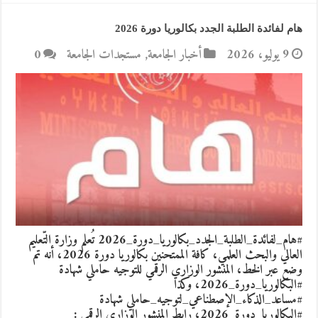
هام لفائدة الطلبة الجدد بكالوريا دورة 2026
9 يوليو، 2026
أخبار الجامعة
,
مستجدات الجامعة
0
#هام_لفائدة_الطلبة_الجدد_بكالوريا_دورة_2026 تُعلم وزارة التّعليم
العالي والبحث العلمي، كافة الممتحنين بكالوريا دورة 2026، أنه تم
وضع عبر الخط، المنشور الوزاري الرقمي للتوجيه حاملي شهادة
#البكالوريا_دورة_2026، وكذا
#مساعد_الذكاء_الإصطناعي_لتوجيه_حاملي شهادة
#البكالوريا_دورة_2026، رابط المنشور الوزاري الرقمي :