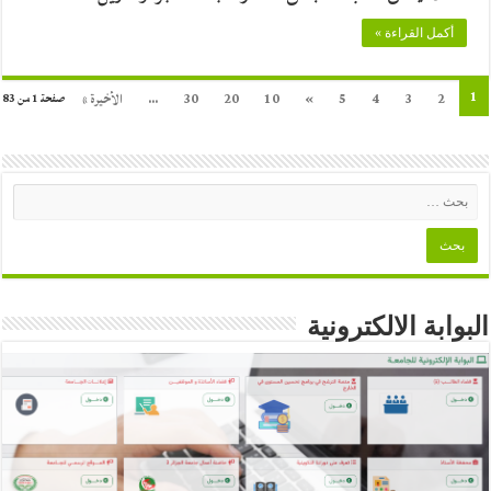
أكمل القراءة »
1
2
3
4
5
»
10
20
30
...
الأخيرة »
صفحة 1 من 83
البوابة الالكترونية