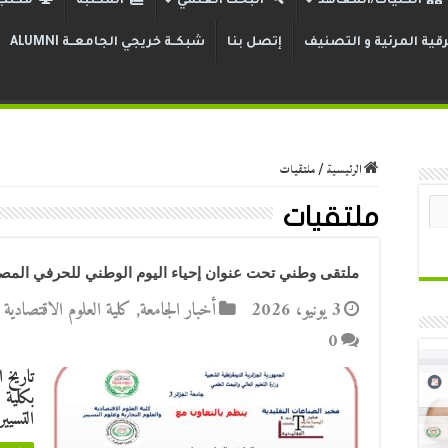
الكليات/المعاهد
البحث العلمي
المكتبة
مكتب 
قية المرئية و التصنيف
إتصل بنا
شبكــة خريجي الجامعــة ALUMNI
الرئيسية
/
ملتقيات
ملتقيات
ملتقى وطني تحت عنوان إحياء اليوم الوطني للحرفي المصادف ليوم 09 نوفم
3 يونيو، 2026
أخبار الجامعة
,
كلية العلوم الاقتصادية ا
0
بكلية 
التسيير