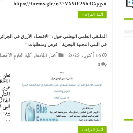
https://forms.gle/n27VX9tF2Sh3Cqqy6
أكمل القراءة »
الملتقى العلمي الوطني حول: “الاقتصاد الأزرق في الجزائر
في البنى التحتية البحرية – فرص ومتطلبات “
16 أكتوبر، 2025
أخبار الجامعة
,
كلية العلوم الاقتصاد
0
تنموي 
الملتق
الجزائ
البنى 
…
أكمل القراءة »