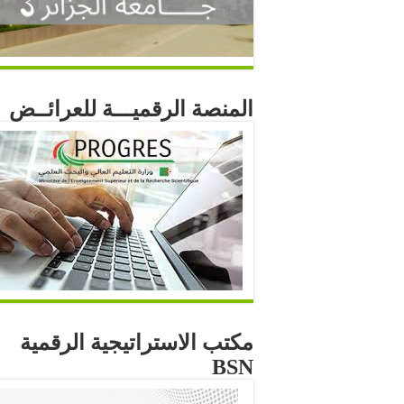
المنصة الرقميـــة للعرائــض
مكتب الاستراتيجية الرقمية
BSN