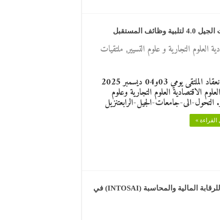
 المستقبل
ية العلوم التجارية و علوم التسيير
,
ملتقيات
تاريخ انعقاد الملتقى يومي 03و04 ديسمبر 2025
العلوم الاقتصادية العلوم التجارية وعلوم
ر. التحول-الى-جامعات-الجيل-الرابعتنزيل
القراءة »
ملتقى وطني موسوم بـ: دور المعايير الدولية للأجهزة العليا للرقابة المالية والمحاسبة (INTOSAI) في