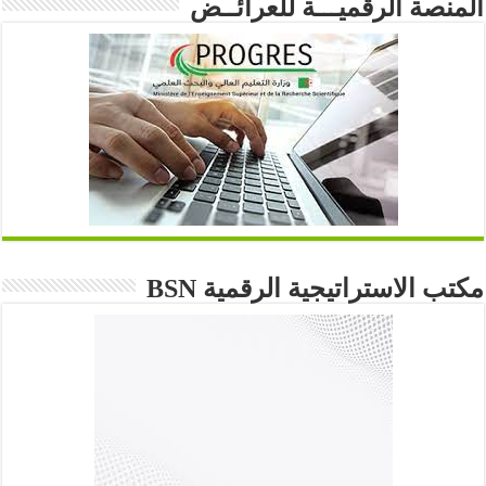
المنصة الرقميـــة للعرائــض
مكتب الاستراتيجية الرقمية BSN