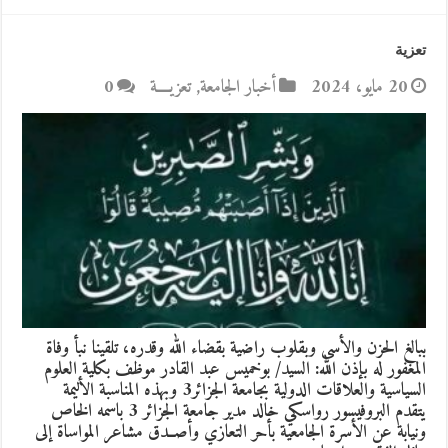
تعزية
20 مايو، 2024
أخبار الجامعة
,
تعزيــــة
0
ببالغ الحزن والأسى وبقلوب راضية بقضاء الله وقدره، تلقينا نبأ وفاة
المغفور له بإذن الله: السيد/ بوخميس عبد القادر موظف بكلية العلوم
السياسية والعلاقات الدولية بجامعة الجزائر3 وبهذه المناسبة الأليمة
يتقدم البروفيسور رواسكي خالد مدير جامعة الجزائر 3 باسمه الخاص
ونيابة عن الأسرة الجامعية بأحر التعازي وأصــدق مشاعر المواساة إلى