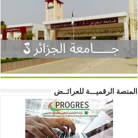
المنصة الرقميـــة للعرائــض