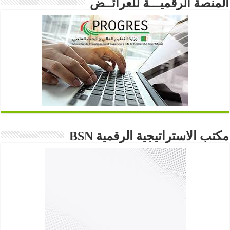
المنصة الرقميـــة للعرائــض
مكتب الاستراتيجية الرقمية BSN