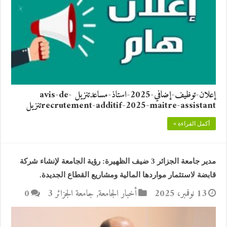
إعلان-توظيف-إضافي-2025-استاذ-مساعدتنزيل avis-de-
recrutement-additif-2025-maitre-assistantتنزيل
أكمل القراءة »
مدير جامعة الجزائر 3 ضيف الظهيرة: رؤية الجامعة لإنشاء شركة
قابضة لاستثمار مواردها المالية ومشاريع القطاع الجديدة.
13 نوفمبر، 2025
أخبار الجامعة
,
جامعة الجزائر 3
0