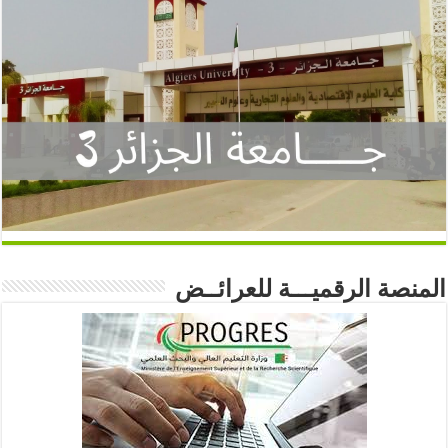
المنصة الرقميـــة للعرائــض