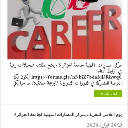
مركز_المسارات_المهنية لجامعة الجزائر 3، يفتح لطلابه تسجيلات رقمية
في الرابط أدناه :
https://forms.gle/nNbjZ7SdafuDRhwq6 ليكون لكم
الفرصة للمشاركة في الدورات التدريبية المبرمجة مستقبلا. مرحبا بكم
أكمل القراءة »
يوم اعلامي للتعريف بمركز المسارات المهنية لجامعة الجزائر3
26 فبراير، 2020