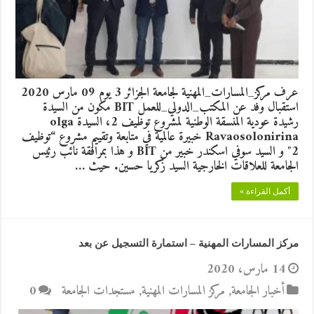
عرف مركز_المسارات_المهنية لجامعة الجزائر 3 يوم 09 مارس 2020
استقبال وفد عن المكتب_الدولي_للعمل BIT مكون من السيدة
رشيدة عودية المنسقة الوطنية لمشروع توظيف 2، السيدة olga
Ravaosolonirina خبيرة عالمية في متابعة وتقييم مشروع “توظيف
2″ و السيد سوفي اسكندر خبير من BIT و هذا بمرافقة نائب رئيس
الجامعة للعلاقات الخارجية السيد زكريا حسين. حيث …
أكمل القراءة »
مركز المسارات المهنية – استمارة التسجيل عن بعد
14 مارس، 2020
أخبار الجامعة
,
مركز المسارات المهنية
,
مستجدات الجامعة
0