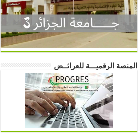
المنصة الرقميـــة للعرائــض