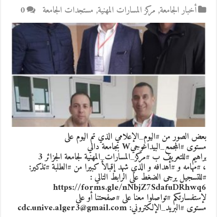
أخبار الجامعة
,
مركز المسارات المهنية
,
مستجدات الجامعة
0
بعض الصور من #اليوم_الإعلامي الذي تم اليوم على
مستوى #المجمع_البيداغوجيW بجامعة دالي
براهيم #للتعريف ب #مركز_المسارات_المهنية لجامعة الجزائر 3
، #مهامه و #أهدافه و الذي شهد إقبالأ كبيرا من #الطلبة #تذكير:
#للتسجيل يرجى الضغط على الرابط التالي :
https://forms.gle/nNbjZ7SdafuDRhwq6
لإستفسارتكم #تواصلوا معنا على #صفحتنا أو على
مستوى #البريد_الإلكتروني: cdc.unive.alger3@gmail.com