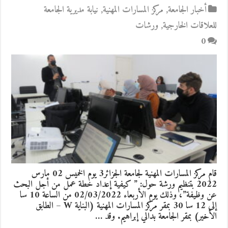
أخبار الجامعة
,
مركز المسارات المهنية
,
نيابة مديرية الجامعة
للعلاقات الخارجية
,
ورشات
0
قام مركز المسارات المهنية لجامعة الجزائر3 يوم الخميس 02 مارس
2022 بتنظيم ورشة حول: ” كيفية إعداد خطة عمل من أجل البحث
عن وظيفة”، وذلك يوم الأربعاء 02/03/2022 من الساعة 10 سا
إلى 12 سا 30 بمقر مركز المسارات المهنية (البناية W – الطابق
الأخير) بمقر الجامعة بدالي إبراهيم. وقد …