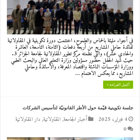
في أجواء مليئة بالحماس والطموح، اختتمت دورة تكوينية في المقاولاتية
لفائدة حاملي المشاريع من أربعة دفعات (الثامنة، التاسعة، العاشرة
والحادي عشر)، والتي نظمته مركز تطوير المقاولاتية لجامعة الجزائر 3.
حيث شهد الحفل حضور مسؤولين وزارة التعليم العالي والبحث العلمي
ووزارة المؤسسات الناشئة واقتصاد المعرفة، والأساتذة وحاملي
المشاريع، مما يعكس الاهتمام …
أكمل القراءة »
جلسة تكوينية قيّمة حول الأطر القانونيّة لتأسيس الشركات
4 فبراير، 2025
أخبار الجامعة
,
المقاولاتية
,
دار المقاولاتية
0