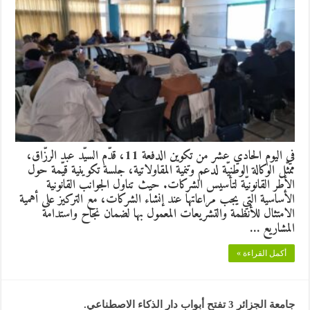
في اليوم الحادي عشر من تكوين الدفعة 11، قدّم السيّد عبد الرزّاق،
ممثّل الوكالة الوطنيّة لدعم وتنمية المقاولاتية، جلسة تكوينية قيّمة حول
الأطر القانونيّة لتأسيس الشركات. حيث تناول الجوانب القانونية
الأساسية التي يجب مراعاتها عند إنشاء الشركات، مع التركيز على أهمية
الامتثال للأنظمة والتشريعات المعمول بها لضمان نجاح واستدامة
المشاريع …
أكمل القراءة »
جامعة الجزائر 3 تفتح أبواب دار الذكاء الاصطناعي.