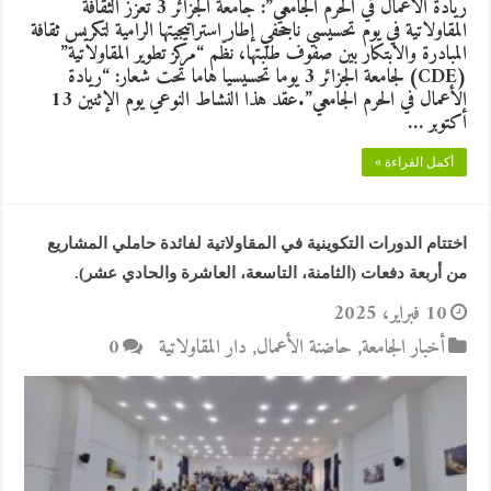
ريادة الأعمال في الحرم الجامعي”: جامعة الجزائر 3 تعزز الثقافة
المقاولاتية في يوم تحسيسي ناجحفي إطار استراتيجيتها الرامية لتكريس ثقافة
المبادرة والابتكار بين صفوف طلبتها، نظّم “مركز تطوير المقاولاتية”
(CDE) لجامعة الجزائر 3 يوما تحسيسيا هاما تحت شعار: “ريادة
الأعمال في الحرم الجامعي”.عقد هذا النشاط النوعي يوم الإثنين 13
أكتوبر …
أكمل القراءة »
اختتام الدورات التكوينية في المقاولاتية لفائدة حاملي المشاريع
من أربعة دفعات (الثامنة، التاسعة، العاشرة والحادي عشر).
10 فبراير، 2025
أخبار الجامعة
,
حاضنة الأعمال
,
دار المقاولاتية
0