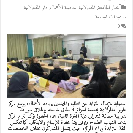
أخبار الجامعة
,
المقاولاتية
,
حاضنة الأعمال
,
دار المقاولاتية
,
مستجدات الجامعة
0
استجابة للإقبال المتزايد من الطلبة والمهتمين بريادة الأعمال، يوسع مركز
تطوير المقاولاتية بجامعة الجزائر 3 نطاق خدماته بإطلاق دورات
تدريبية مسائية تمتد إلى غاية الفترة الليلية. هذه الخطوة تؤكد التزام المركز
بدعم الشباب الطموح وتوفير بيئة محفزة للإبداع والابتكار. كما تعكس
الثقة المتزايدة ببرامج المركز، حيث يشمل المشاركون مختلف التخصصات