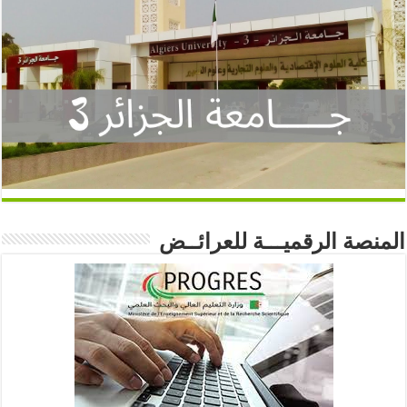
المنصة الرقميـــة للعرائــض