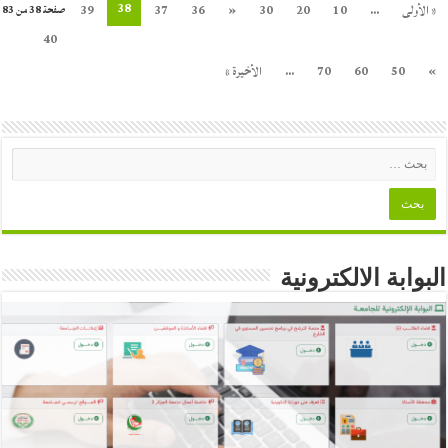
38
« الأولى
...
10
20
30
«
36
37
39
صفحة 38 من 83
40
»
50
60
70
...
الأخيرة »
البوابة الالكترونية