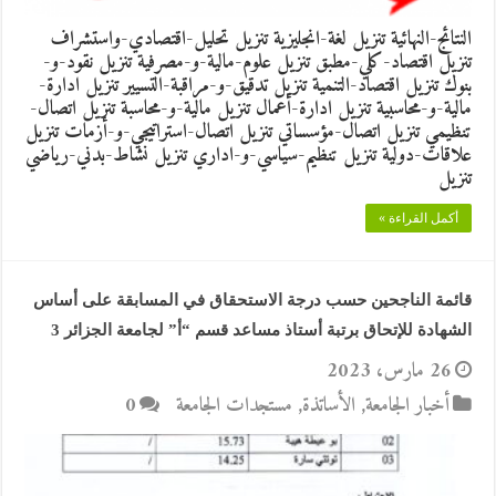
النتائج-النهائية تنزيل لغة-انجليزية تنزيل تحليل-اقتصادي-واستشراف
تنزيل اقتصاد-كلي-مطبق تنزيل علوم-مالية-و-مصرفية تنزيل نقود-و-
بنوك تنزيل اقتصاد-التنمية تنزيل تدقيق-و-مراقبة-التسيير تنزيل ادارة-
مالية-و-محاسبية تنزيل ادارة-أعمال تنزيل مالية-و-محاسبة تنزيل اتصال-
تنظيمي تنزيل اتصال-مؤسساتي تنزيل اتصال-استراتيجي-و-أزمات تنزيل
علاقات-دولية تنزيل تنظيم-سياسي-و-اداري تنزيل نشاط-بدني-رياضي
تنزيل
أكمل القراءة »
قائمة الناجحين حسب درجة الاستحقاق في المسابقة على أساس
الشهادة للإتحاق برتبة أستاذ مساعد قسم “أ” لجامعة الجزائر 3
26 مارس، 2023
أخبار الجامعة
,
الأساتذة
,
مستجدات الجامعة
0