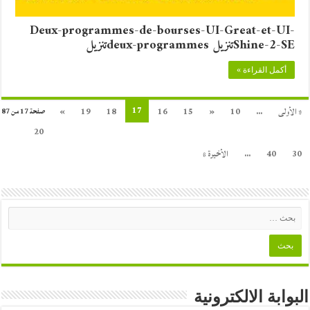
Deux-programmes-de-bourses-UI-Great-et-UI-
Shine-2-SEتنزيل deux-programmesتنزيل
أكمل القراءة »
17
« الأولى
...
10
«
15
16
18
19
»
صفحة 17 من 87
20
30
40
...
الأخيرة »
البوابة الالكترونية