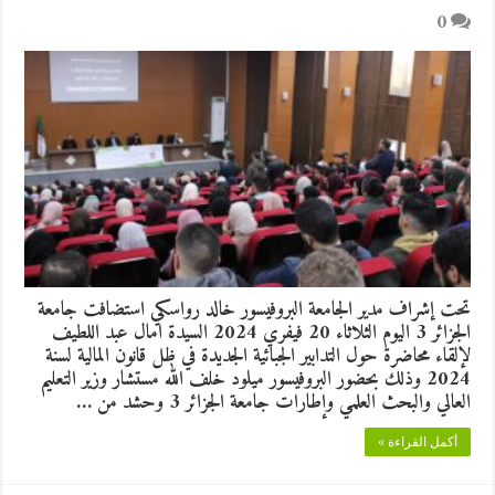
0
تحت إشراف مدير الجامعة البروفيسور خالد رواسكي استضافت جامعة
الجزائر 3 اليوم الثلاثاء 20 فيفري 2024 السيدة امال عبد اللطيف
لإلقاء محاضرة حول التدابير الجبائية الجديدة في ظل قانون المالية لسنة
2024 وذلك بحضور البروفيسور ميلود خلف الله مستشار وزير التعليم
العالي والبحث العلمي وإطارات جامعة الجزائر 3 وحشد من …
أكمل القراءة »