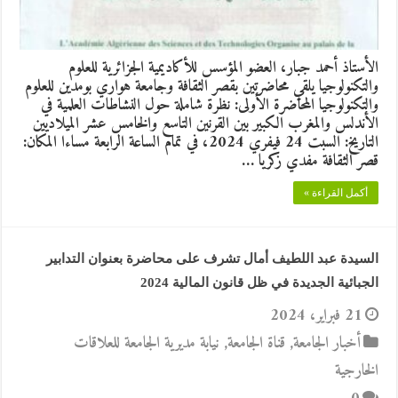
الأستاذ أحمد جبار، العضو المؤسس للأكاديمية الجزائرية للعلوم
والتكنولوجيا يلقي محاضرتين بقصر الثقافة وجامعة هواري بومدين للعلوم
والتكنولوجيا المحاضرة الأولى: نظرة شاملة حول النشاطات العلمية في
الأندلس والمغرب الكبير بين القرنين التاسع والخامس عشر الميلاديين
التاريخ: السبت 24 فيفري 2024، في تمام الساعة الرابعة مساءا المكان:
قصر الثقافة مفدي زكريا …
أكمل القراءة »
السيدة عبد اللطيف أمال تشرف على محاضرة بعنوان التدابير
الجبائية الجديدة في ظل قانون المالية 2024
21 فبراير، 2024
أخبار الجامعة
,
قناة الجامعة
,
نيابة مديرية الجامعة للعلاقات
الخارجية