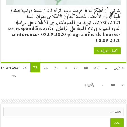
يشرفني أن أعلمكم أنه قد تم فتح باب الترشح لـ 12 منحة دراسية لفائدة
طلبة الدول الأعضاء لمنظمة التعاون الاسلامي بعنوان السنة
2020/2021،. للمزيد من المعلومات يرجى الاطلاع على مراسلة
الندوة الجهوية وبرنامج المنحة على الرابطين أدناه: correspondance
conférences 08.09.2020 programme de bourses
08.09.2020
أكمل القراءة »
73
« الأولى
...
50
60
70
«
71
72
74
صفحة 73 من 87
75
»
80
...
الأخيرة »