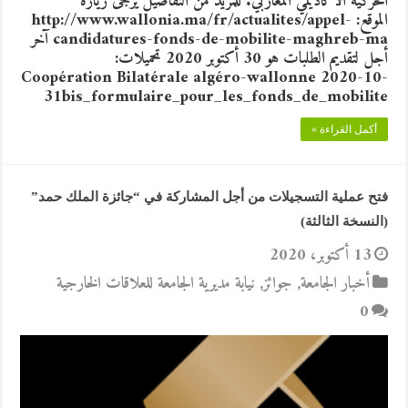
الحركية الأكاديمي المغاربي. للمزيد من التفاصيل يرجى زيارة
الموقع: http://www.wallonia.ma/fr/actualites/appel-
candidatures-fonds-de-mobilite-maghreb-ma آخر
أجل لتقديم الطلبات هو 30 أكتوبر 2020 تحميلات:
Coopération Bilatérale algéro-wallonne 2020-10-
31bis_formulaire_pour_les_fonds_de_mobilite
أكمل القراءة »
فتح عملية التسجيلات من أجل المشاركة في “جائزة الملك حمد”
(النسخة الثالثة)
13 أكتوبر، 2020
أخبار الجامعة
,
جوائز
,
نيابة مديرية الجامعة للعلاقات الخارجية
0