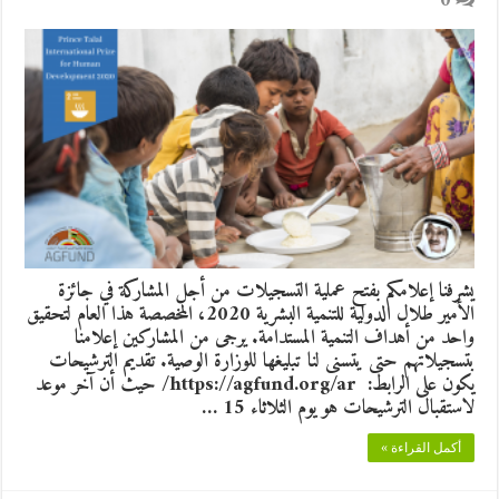
0
يشرفنا إعلامكم بفتح عملية التسجيلات من أجل المشاركة في جائزة
الأمير طلال الدولية للتنمية البشرية 2020، المخصصة هذا العام لتحقيق
واحد من أهداف التنمية المستدامة. يرجى من المشاركين إعلامنا
بتسجيلاتهم حتى يتسنى لنا تبليغها للوزارة الوصية. تقديم الترشيحات
يكون على الرابط: https://agfund.org/ar/ حيث أن آخر موعد
لاستقبال الترشيحات هو يوم الثلاثاء 15 …
أكمل القراءة »