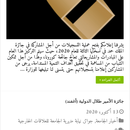
يشرفنا إعلامكم بفتح عملية التسجيلات من أجل المشاركة في جائزة
الملك حمد في نسختها الثالثة للعام 2020، حيث سيتم التركيز هذا العام
على المبادرات والمشاريعالتي تعالج جائحة كورونا، وهذا من أجل تمكين
الشباب من المساهمة في تحقيق أهداف التنمية المستدامة. يرجى من
المشاركين إعلامنا بتسجيلاتهم حتى يتسنى لنا تبليغها للوزارة …
أكمل القراءة »
جائزة الأمير طلال الدولية (أغفند)
13 أكتوبر، 2020
أخبار الجامعة
,
جوائز
,
نيابة مديرية الجامعة للعلاقات الخارجية