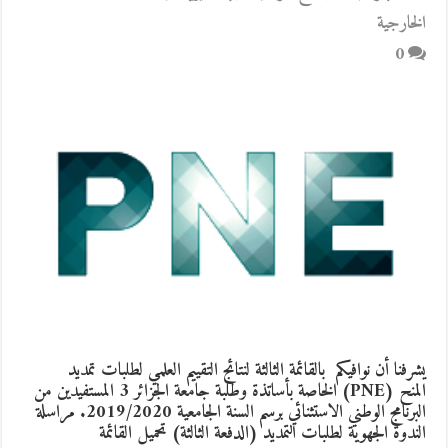
الخارجية
0
يشرفنا أن نوافيكم بالقائمة الثالثة لنتائج التقييم العلمي لطلبات تمديد
المنح (PNE) الخاصة بأساتذة وطلبة جامعة الجزائر 3 المستفيدين من
البرنامج الوطني الاستثنائي برسم السنة الجامعية 2019/2020. مراسلة
الندوة الجهوية لطلبات التمديد (الدفعة الثالثة) تحميل القائمة