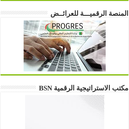
المنصة الرقميـــة للعرائــض
مكتب الاستراتيجية الرقمية BSN