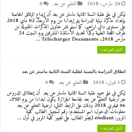
20 مارس، 2018
التعليم عن بعد
0
ليكن في علم طلبة السنة الثانية ماستر عن بعد أن إيداع الوثائق الخاصة
بإعداد مذكرة نهاية الدراسة يتم إبتداءا من يوم الأربعاء 02 ماي 2018
على مستوى دالي ابراهيم. كما سيتم نشر عناوين المذكرات المقبولة من
طرف اللجنة العلمية وكذا تحديد الأساتذة المشرفين يوم السبت 24
مارس 2018. Télécharger Documents …
أكمل القراءة »
انطلاق الدراسة بالنسبة لطلبة السنة الثانية ماستر عن بعد
1 فبراير، 2018
التعليم عن بعد
0
ليكن في علم جميع طلبة السنة الثانية ماستر عن بعد أن إنطلاق الدروس
عبر أرضية التعليم عن بعد لجامعة الجزائر3 يكون ابتداءا من يوم الثلاثاء
06 فيفري 2018 وذلك على الرابط التالي: أرضية التعليم عن بعد
معلومات الدخول: اسم المستخدم: رقم تسجيل الطالب كلمة
المرور: etudiant (يجبر الطالب على تغيير كلمة المرور في أول …
أكمل القراءة »