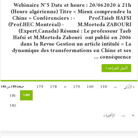
Webinaire N°5 Date et heure : 20/062020 à 21h
(Heure algérienne) Titre « Mieux comprendre la
Chine » Conférenciers : · Prof.Taieb HAFSI
(Prof.HEC Montréal) · M.Morteda ZABOURI
(Expert,Canada) Résumé : Le professeur Taeb
Hafsi et M.Morteda Zabouri ont publié en 2006
dans la Revue Gestion un article intitulé « La
dynamique des transformations en Chine et ses
conséquence …
أكمل القراءة »
« الأولى
...
150
160
170
«
178
179
صفحة 180 من 186
180
181
182
»
...
الأخيرة »