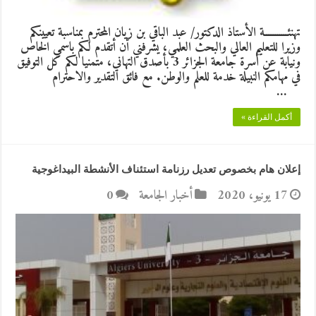
تهنئـــــــــــة الأستاذ الدكتور/ عبد الباقي بن زيان المحترم بمناسبة تعيينكم
وزيرا للتعليم العالي والبحث العلمي، يشرفني أن أتقدم لكم باسمي الخاص
ونيابة عن أسرة جامعة الجزائر 3 بأصدق التهاني، متمنيا لكم كل التوفيق
في مهامكم النبيلة خدمة للعلم والوطن. مع فائق التقدير والاحترام
…
أكمل القراءة »
‫إعلان‬ هام‬ بخصوص‬ تعديل‬ رزنامة‬ استئناف‬ الأنشطة‬ البيداغوجية‬
17 يونيو، 2020
أخبار الجامعة
0