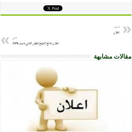
السابق
اعلان
التالي
اعلان نتائج الترشح للطور الثاني ماستر %20
مقالات مشابهة