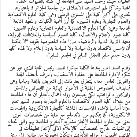
العلمية، حيث رحب السيد مدير الجامعة في كلمته بالضيوف أعضاء
اللجنة وشاكرا لهم اختيارهم الانطلاق من جامعة الجزائر 3 باعتبارها
تحتوي على أكبر كلية على المستوى الوطني وهي كلية العلوم الاقتصادية
والعلوم التجارية وعلوم التسيير، كما أبرز أهمية الكليات والمعهد التابعة
للجامعة وهي: كلية العلوم الاقتصادية والعلوم التجارية وعلوم التسيير،
كلية علوم الإعلام والاتصال، كلية العلوم السياسية والعلاقات الدولية،
معهد التربية البدنية والرياضية، مبرزا هذه الخصوصية بقوله: “لا يمكننا
أن نؤسس لاقتصاد بدون سياسة ولا لسياسة بدون إعلام ولا لهذه كلها
بدون جسم سليم فالعقل السليم في الجسم السليم”.
وقدم السيد المدير بعدها الكلمة مباشرة للسيد رئيس اللجنة الذي عبر عن
شكره لإدارة الجامعة على حفاوة الاستقبال، وعرف بأعضاء اللجنة
والفريق العامل معه، ليتطرق بعد ذلك إلى التعريف باللجنة ومهامها وهي
تستهدف بالخصوص الطلبة في الأطوار النهائية من الليسانس والماستر
والدكتوراه لمرافقتهم لكي يصبحون رواد أعمال باعتبار أن هذه الجامعة
من خلال كلية العلوم الاقتصادية والعلوم التجارية وعلوم التسيير تعتبر
خزانا أساسيا لإنشاء المؤسسات الناشئة كالتجارة الالكترونية والخدمات
الالكترونية، كما يمكنهم من الاندماج مع طلبة من تخصصات أخرى
حتى من خارج الجامعة لإنجاز مشاريع التخرج الخاصة بهم والتي تحتاج
إلى تقنيات خارج تخصصاتهم كالإعلام الآلي لإنجاز تطبيقات في
الهاتف المحمول أو مواقع للأنترنت وتتكون المجموعة من طالبين إلى ستة