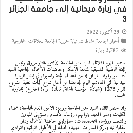
في زيارة ميدانية إلى جامعة الجزائر
3
25 أكتوبر، 2022
أخبار الجامعة
,
نشاطات
,
نيابة مديرية الجامعة للعلاقات الخارجية
2,787 زيارة
استقبل اليوم الثلاثاء السيد مدير الجامعة الدكتور مختار مزرق رئيس
اللجنة الوطنية التنسيقية لمتابعة الابتكار وحاضنات الأعمال الجامعية السيد
أحمد مير والوفد المرافق له من أعضاء اللجنة والخبراء في إطار الزيارة
الميدانية التي اقتادتهم اليوم لجامعتنا من أجل شرح آليات تنفيذ مشروع
القرار 1275 (شهادة- مؤسسة ناشئة/ شهادة- براءة اختراع) بمحاوره
الخمسة.
وقد حضر اللقاء السيد مدير الجامعة ونوابه، الأمين العام للجامعة، عمداء
الكليات ومدير المعهد ونوابهم، رؤساء الأقسام ومسؤولي الميادين
والشعب ورؤساء التخصصات، مسؤولوي حاضنة الأعمال ودار
المقاولاتية ومركز المسارات المهنية، الطلبة في الأطوار النهائية والنوادي