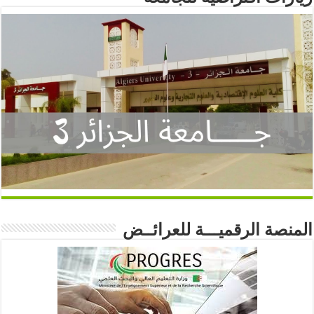
المنصة الرقميـــة للعرائــض