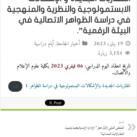
الابستمولوجية والنظرية والمنهجية
في دراسة الظواهر الاتصالية في
البيئة الرقمية”.
19 يناير، 2023
أخبار الجامعة
,
أيام دراسية
3,154 زيارة
تاريخ انعقاد اليوم الدراسي:
06 فيفري 2023
بكلية علوم الإعلام
والاتصال.
المقاربات-الجديدة-والإشكالات-البستمولوجية-في-دراسة-الظواهر-1
تنزيل
السابق
الملتقى الدولي الأول حول ” الإدارة الإستراتيجية وتنمية
المقاولاتية النسائية”