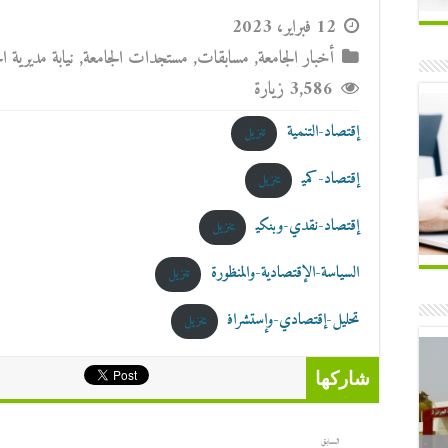
12 فبراير، 2023
أخبار الجامعة
,
مسابقات
,
مستجدات الجامعة
,
نيابة مديرية ا
3,586 زيارة
إقتصاد-التنمية
تنزيل
إقتصاد-كمي
تنزيل
إقتصاد-نقدي-وبنكي
تنزيل
السياسة-الإقتصادية-والمنظورة
تنزيل
تحليل-إقتصادي-وإستشراف
تنزيل
شاركها
السابق