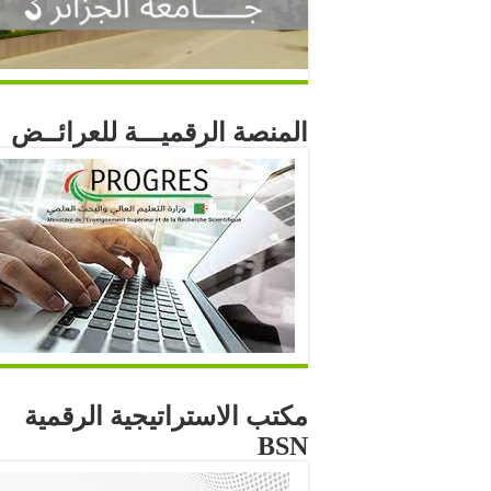
المنصة الرقميـــة للعرائــض
مكتب الاستراتيجية الرقمية
BSN