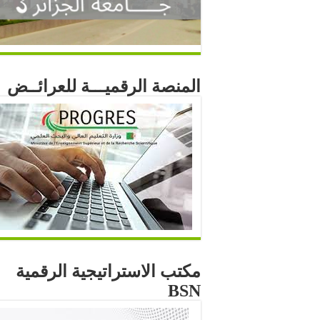
المنصة الرقميـــة للعرائــض
مكتب الاستراتيجية الرقمية
BSN