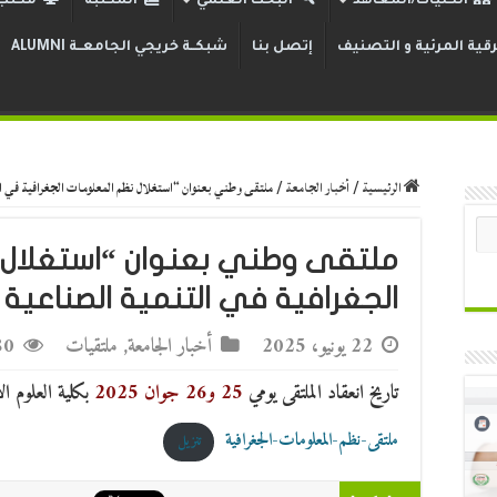
الكليات/المعاهد
البحث العلمي
المكتبة
مكتب 
قية المرئية و التصنيف
إتصل بنا
شبكــة خريجي الجامعــة ALUMNI
الرئيسية
/
أخبار الجامعة
/
ملتقى وطني بعنوان “استغلال نظم المعلومات الجغرافية في ال
ملتقى وطني بعنوان “استغلال 
الجغرافية في التنمية الصناعية ا
22 يونيو، 2025
أخبار الجامعة
,
ملتقيات
,980
تاريخ انعقاد الملتقى يومي
25 و26 جوان 2025
بكلية العلوم ال
ملتقى-نظم-المعلومات-الجغرافية
تنزيل