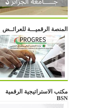
المنصة الرقميـــة للعرائــض
مكتب الاستراتيجية الرقمية
BSN