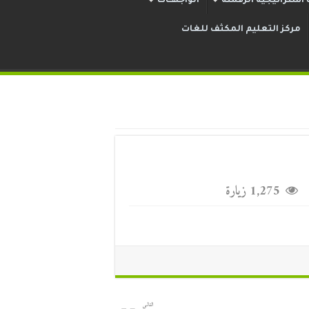
استراتيجية الرقمنة
الواجهــات
مركز التعليم المكثف للغات
1,275 زيارة
التالي