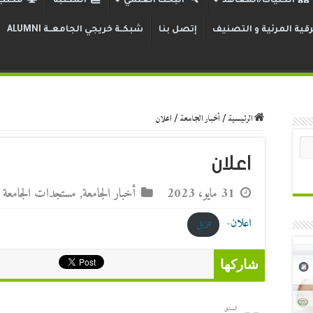
الكليات/المعاهد
البحث العلمي
المكتبة
مكتب 
قية المرئية و التصنيف
إتصل بنا
شبكــة خريجي الجامعــة ALUMNI
الرئيسية
/
أخبار الجامعة
/
اعلان
اعلان
31 مايو، 2023
أخبار الجامعة
,
مستجدات الجامعة
اعلان-
تنزيل
شاركها
السابق