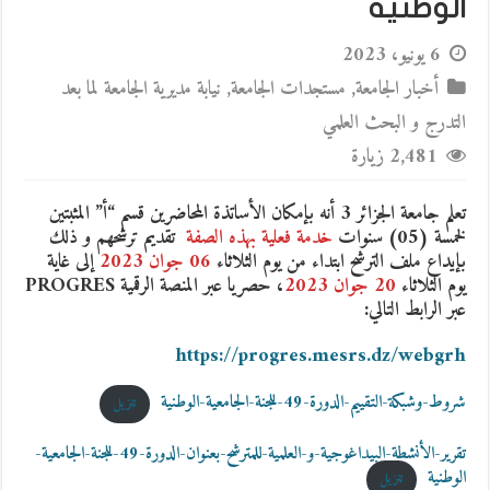
الوطنية
6 يونيو، 2023
أخبار الجامعة
,
مستجدات الجامعة
,
نيابة مديرية الجامعة لما بعد
التدرج و البحث العلمي
2,481 زيارة
تعلم جامعة الجزائر 3 أنه بإمكان الأساتذة المحاضرين قسم “أ” المثبتين
لخمسة (05) سنوات
خدمة فعلية بهذه الصفة
تقديم ترشحهم و ذلك
بإيداع ملف الترشح ابتداء من يوم الثلاثاء
06 جوان 2023
إلى غاية
يوم الثلاثاء
20 جوان 2023
، حصريا عبر المنصة الرقمية PROGRES
عبر الرابط التالي:
https://progres.mesrs.dz/webgrh
شروط-وشبكة-التقييم-الدورة-49-للجنة-الجامعية-الوطنية
تنزيل
تقرير-الأنشطة-البيداغوجية-و-العلمية-للمترشح-بعنوان-الدورة-49-للجنة-الجامعية-
الوطنية
تنزيل