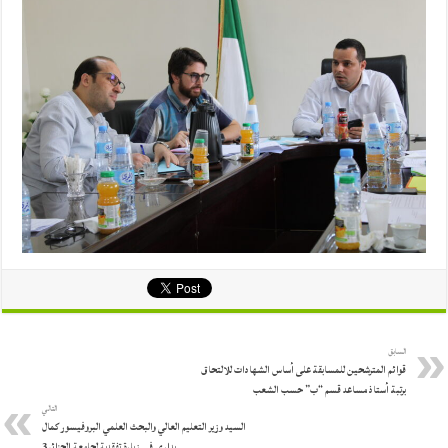
السابق
قوائم المترشحين للمسابقة على أساس الشهادات للالتحاق
برتبة أستاذ مساعد قسم “ب” حسب الشعب
التالي
السيد وزير التعليم العالي والبحث العلمي البروفيسور كمال
بداري في زيارة تفقدية لجامعة الجزائر3