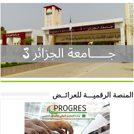
المنصة الرقميـــة للعرائــض