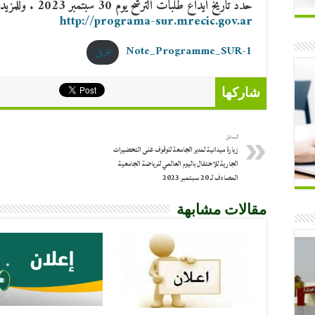
حدد تاريخ ايداع طلبات الترشح يوم 30 سبتمبر 2023 . وللمزيد من المعلومات يرجى زيارة الرابط التالي:
http://programa-sur.mrecic.gov.ar
Note_Programme_SUR-1
تنزيل
شاركها
السابق
زيارة ميدانية لمدير الجامعة للوقوف على التحضيرات
الجارية للاحتفال باليوم العالمي للرياضة الجامعية
المصادف لـ 20 سبتمبر 2023
مقالات مشابهة