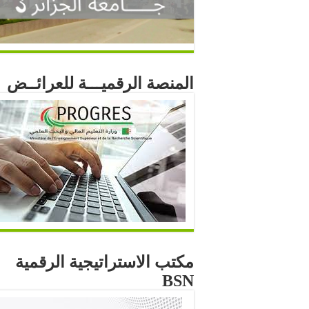
المنصة الرقميـــة للعرائــض
مكتب الاستراتيجية الرقمية
BSN