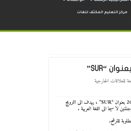
استراتيجية الرقمنة
الواجهــات
مركز التعليم المكثف للغات
معة للعلاقات الخارجية
أطلقت وزارة الخارجية الأرجنتينية برنامج دعم الترجمة لعام 2023 بعنوان “SUR” ، يهدف الى الترويج
ين لا سيما الى اللغة العربية .
لوبة للترشح.