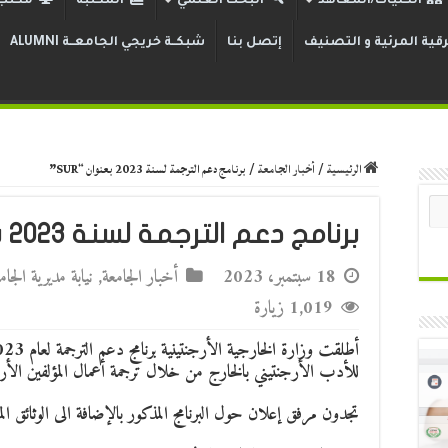
الكليات/المعاهد
البحث العلمي
المكتبة
مكتب 
قية المرئية و التصنيف
إتصل بنا
شبكــة خريجي الجامعــة ALUMNI
الرئيسية
/
أخبار الجامعة
/
برنامج دعم الترجمة لسنة 2023 بعنوان “SUR”
برنامج دعم الترجمة لسنة 2023 بعنوان “SUR”
18 سبتمبر، 2023
أخبار الجامعة
,
نيابة مديرية الجا
1,019 زيارة
للأدب الأرجنتيني بالخارج من خلال ترجمة أعمال المؤلفين الأرجنتن
تجدون مرفق إعلان حول البرنامج المذكور بالإضافة الى الوثائق المط