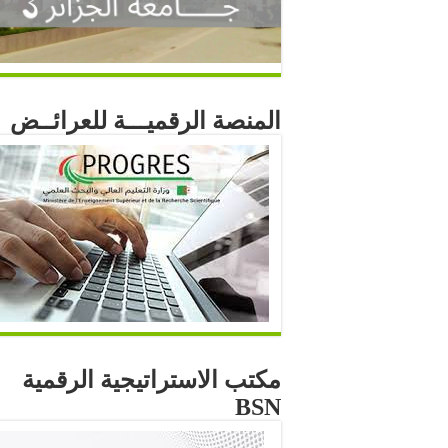
المنصة الرقميـــة للعرائــض
مكتب الاستراتيجية الرقمية
BSN