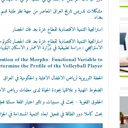
مشكلات تدريس تاريخ العراق المعاصر من جهة نظر طلبة قسم ال
بغداد
استراتجية التنمية الاقتصادية لقطاع غزة بعد فك الحصار
استراتجية التنمية الاقتصادية لقطاع غزة بعد فك الحصار تكنولوح
الاستراتيجي : دراسة تطبيقية في وزارة الاعمار و الاسكان البلدي
bution of the Morpho- Functional Variable to
termine the Profile of the Volleyball Player.
الخطة الترربوية لرياض الاطفال الاهلية و الحكومية في العراق
الضغوط المهنية و علاقتها بجودة الحياة لدى معلمات رياض الا
الحقوق اللغوية – بحث في مسببات و تاثير اعتبار اللغة مسالة فع
بحث كاملا دور الطاقة في تفعيل ابعاد التنمية المستدامة في الجزائر خلال