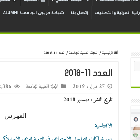
الكليات/المعاهد
البحث العلمي
المكتبة
مكتب 
قية المرئية و التصنيف
إتصل بنا
شبكــة خريجي الجامعــة ALUMNI
الرئيسية
/
المجلة العلمية للجامعة
/
العدد 11-2018
العدد 11-2018
27 فبراير، 2019
المجلة العلمية للجامعة
12,386 زي
تاريخ النشر : ديسمبر 2018
الفهرس
الافتتاحية
دور شباكات التواصل الاجتماعي في التنمية الوعي الاستهلاكي ح