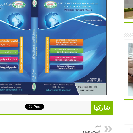
شاركها
السابق
العدد 10-2018