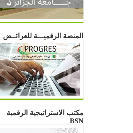
المنصة الرقميـــة للعرائــض
مكتب الاستراتيجية الرقمية
BSN