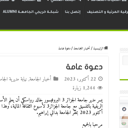
الكليات/المعاهد
البحث العلمي
المكتبة
مكتب 
قية المرئية و التصنيف
إتصل بنا
شبكــة خريجي الجامعــة ALUMNI
الرئيسية
/
أخبار الجامعة
/
دعوة عامة
دعوة عامة
22 أكتوبر، 2023
أخبار الجامعة
,
نيابة مديرية الجا
1,244 زيارة
يسر مدير جامعة الجزائر 3 البروفيسور خالد رواسكي أ
أكتوبر 2023 بمقر الجامعة بدالي إبراهيم.
مرحبا بالجميع