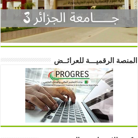
المنصة الرقميـــة للعرائــض