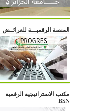
المنصة الرقميـــة للعرائــض
مكتب الاستراتيجية الرقمية
BSN