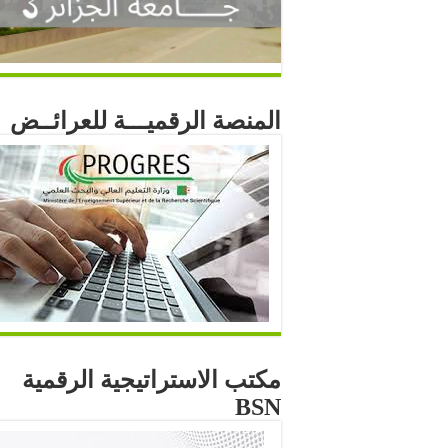
المنصة الرقميـــة للعرائــض
مكتب الاستراتيجية الرقمية
BSN