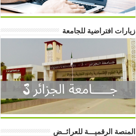
زيارات افتراضية للجامعة
المنصة الرقميـــة للعرائــض